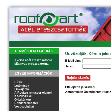
TERMÉK KATEGÓRIÁK
Üdvözöljük. Kérem jelen
Akciós acél ereszcsatorna
E-Mail cím:
Műanyag ereszcsatorna
Jelszó:
EGYÉB INFORMÁCIÓK
Hírek
Letöltések
Elfelejtette jelszavát?
Kattintson
Linkajánló
Amennyiben Ön még nem regisztr
A Roofart rendszer elemei
KAPCSOLAT
Oldaltérkép
Rendszermester
Vevőszolgálat