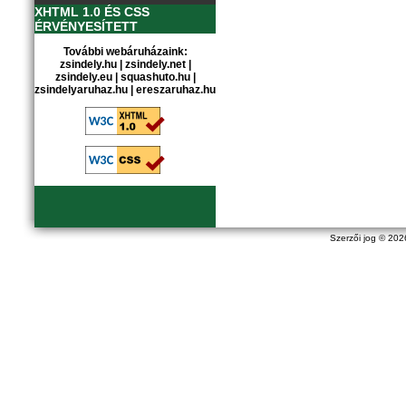
XHTML 1.0 ÉS CSS
ÉRVÉNYESÍTETT
További webáruházaink:
zsindely.hu
|
zsindely.net
|
zsindely.eu
|
squashuto.hu
|
zsindelyaruhaz.hu
|
ereszaruhaz.hu
Szerzői jog © 20