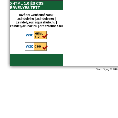
XHTML 1.0 ÉS CSS
ÉRVÉNYESÍTETT
További webáruházaink:
zsindely.hu
|
zsindely.net
|
zsindely.eu
|
squashuto.hu
|
zsindelyaruhaz.hu
|
ereszaruhaz.hu
Szerzői jog © 20