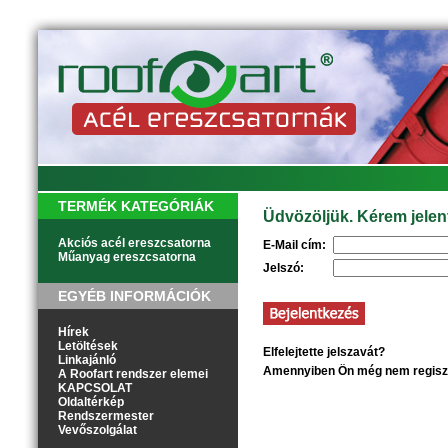
TERMÉK KATEGÓRIÁK
Üdvözöljük. Kérem jelen
Akciós acél ereszcsatorna
E-Mail cím:
Műanyag ereszcsatorna
Jelszó:
EGYÉB INFORMÁCIÓK
Hírek
Letöltések
Elfelejtette jelszavát?
Kattintson
Linkajánló
Amennyiben Ön még nem regisztr
A Roofart rendszer elemei
KAPCSOLAT
Oldaltérkép
Rendszermester
Vevőszolgálat