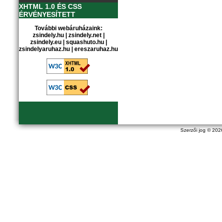
XHTML 1.0 ÉS CSS
ÉRVÉNYESÍTETT
További webáruházaink:
zsindely.hu
|
zsindely.net
|
zsindely.eu
|
squashuto.hu
|
zsindelyaruhaz.hu
|
ereszaruhaz.hu
Szerzői jog © 20