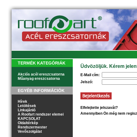
TERMÉK KATEGÓRIÁK
Üdvözöljük. Kérem jelen
Akciós acél ereszcsatorna
E-Mail cím:
Műanyag ereszcsatorna
Jelszó:
EGYÉB INFORMÁCIÓK
Hírek
Letöltések
Elfelejtette jelszavát?
Kattintson
Linkajánló
Amennyiben Ön még nem regisztr
A Roofart rendszer elemei
KAPCSOLAT
Oldaltérkép
Rendszermester
Vevőszolgálat