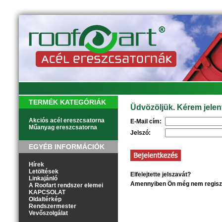
TERMÉK KATEGÓRIÁK
Üdvözöljük. Kérem jelen
Akciós acél ereszcsatorna
E-Mail cím:
Műanyag ereszcsatorna
Jelszó:
EGYÉB INFORMÁCIÓK
Hírek
Letöltések
Elfelejtette jelszavát?
Kattintson
Linkajánló
Amennyiben Ön még nem regisztr
A Roofart rendszer elemei
KAPCSOLAT
Oldaltérkép
Rendszermester
Vevőszolgálat