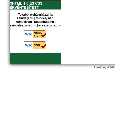
XHTML 1.0 ÉS CSS
ÉRVÉNYESÍTETT
További webáruházaink:
zsindely.hu
|
zsindely.net
|
zsindely.eu
|
squashuto.hu
|
zsindelyaruhaz.hu
|
ereszaruhaz.hu
Szerzői jog © 20