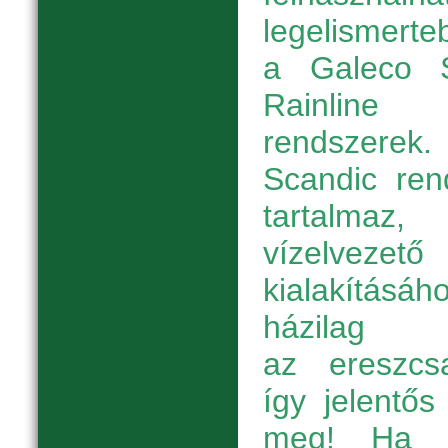
legelismert
a Galeco 
Rainline
rendsze
Scandic ren
tartalmaz
vízelvez
kialakításá
házilag 
az ereszcsa
így jelentős
meg! Ha a