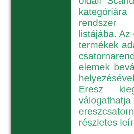
oldali "Scan
kategóriára
rendszer
listájába. A
termékek ada
csatornarend
elemek bevá
helyezésév
Eresz kieg
válogath
ereszcsato
részletes leí