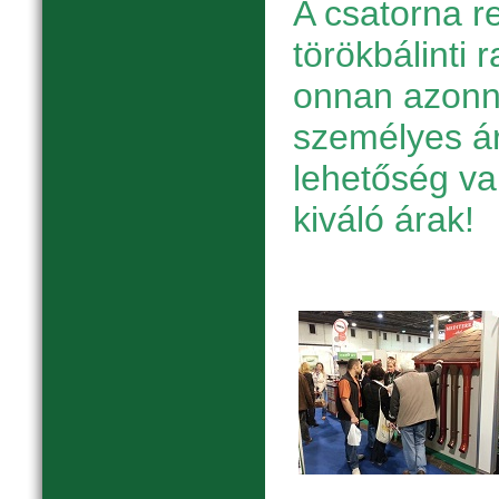
A csatorna r
törökbálinti 
onnan azonnal
személyes ár
lehetőség v
kiváló árak!