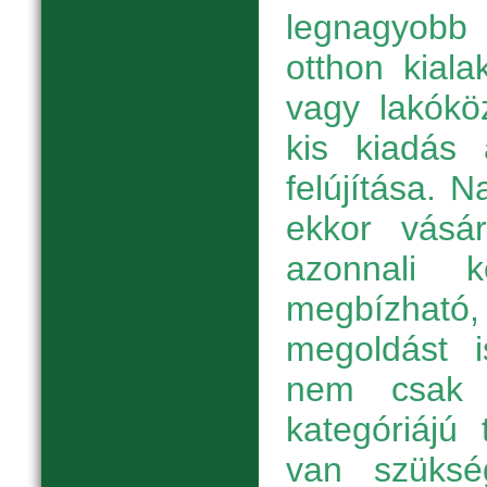
legnagyobb
otthon kiala
vagy lakókö
kis kiadás 
felújítása. 
ekkor vásár
azonnali 
megbízha
megoldást i
nem csak 
kategóriájú
van szüksé