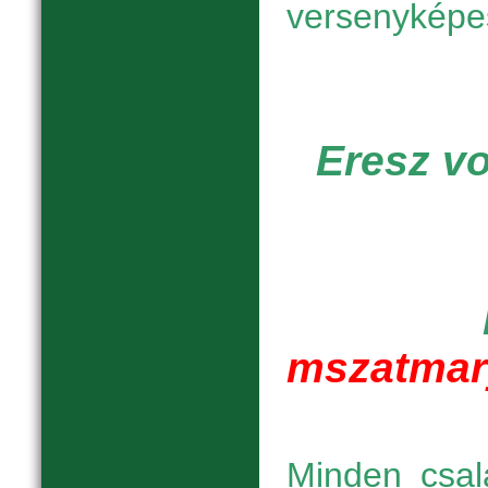
versenyképe
Eresz vo
mszatmar
Minden csal