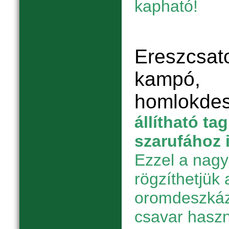
kapható!
Ereszcsato
kampó,
homlokde
állítható ta
szarufához 
Ezzel a nagy
rögzíthetjük 
oromdeszkáz
csavar haszn