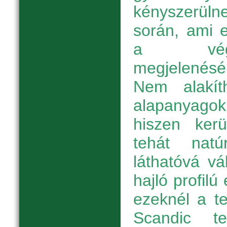
kényszerülne
során, ami e
a végt
megjelenésé
Nem alakít
alapanyagok
hiszen kerü
tehát nat
láthatóvá vá
hajló profil
ezeknél a t
Scandic te