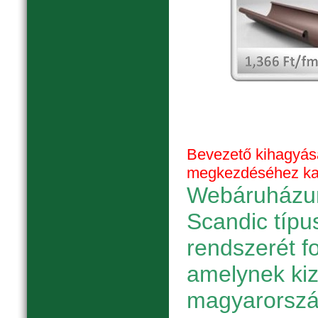
Bevezető kihagyás
megkezdéséhez katt
Webáruházun
Scandic típu
rendszerét f
amelynek ki
magyarorszá