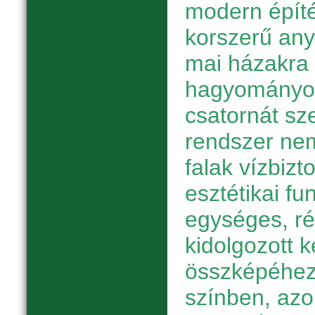
modern épít
korszerű any
mai házakra
hagyományos
csatornát sze
rendszer nem
falak vízbizt
esztétikai fun
egységes, r
kidolgozott k
összképéhez
színben, azon