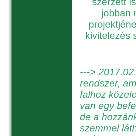
szerzett 
jobban 
projektjén
kivitelezés
---> 201
7.02
rendszer, ami
falhoz közel
van egy befel
de a hozzán
szemmel láth