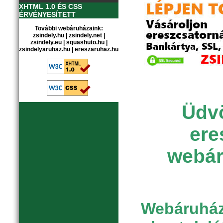
XHTML 1.0 ÉS CSS
ÉRVÉNYESÍTETT
További webáruházaink:
zsindely.hu
|
zsindely.net
|
zsindely.eu
|
squashuto.hu
|
zsindelyaruhaz.hu
|
ereszaruhaz.hu
Üdvö
ere
webár
Webáruházu