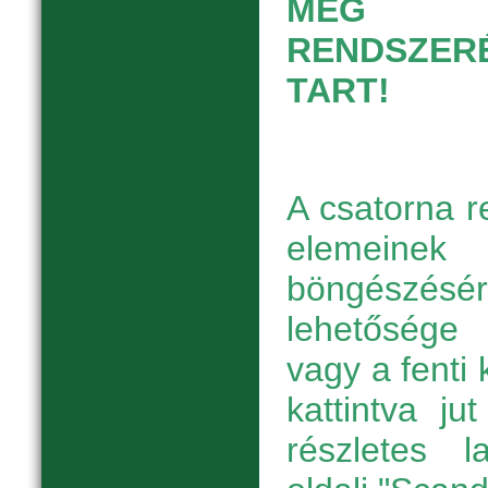
MEG ER
RENDSZERÉ
TART!
A csatorna r
elemeinek
böngészésé
lehetőség
vagy a fenti
kattintva j
részletes 