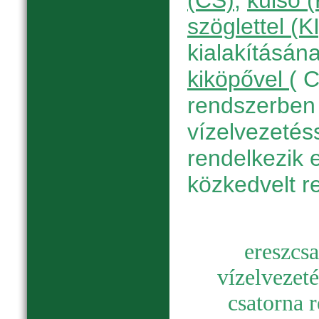
(CS)
,
külső 
szöglettel (KI
kialakításán
kiköpővel
( 
rendszerben 
vízelvezetés
rendelkezik 
közkedvelt r
e
reszcsa
vízelvezetés
csatorna 