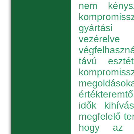
nem kénysz
kompromissz
gyártási 
vezérelve
végfelhasz
távú esztét
kompromissz
megoldá
értékteremt
idők kihívá
megfelelő te
hogy az e