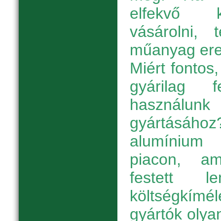
elfekvő k
vásárolni, 
műanyag eres
Miért fontos
gyárilag 
használunk
gyártásához
alumínium
piacon, a
festett l
költségkímé
gyártók oly