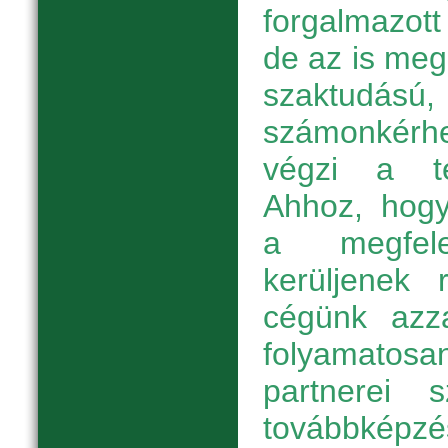
forgalmazott
de az is meg
szaktud
számonkérh
végzi a te
Ahhoz, hogy
a megfele
kerüljenek r
cégünk azza
folyamatosan
partnerei
továbbképz