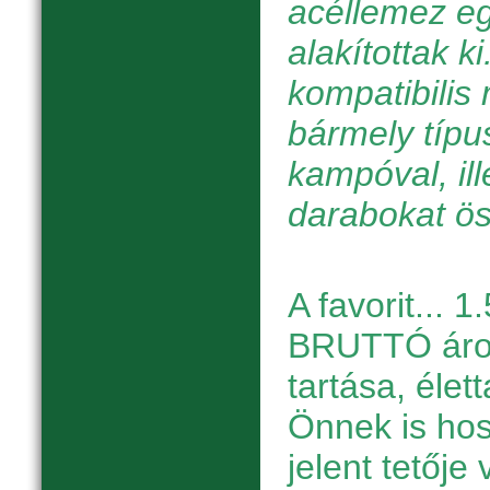
acéllemez e
alakítottak k
kompatibilis
bármely típu
kampóval, il
darabokat ö
A favorit... 1
BRUTTÓ áron 
tartása, élet
Önnek is hos
jelent tetője