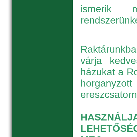
ismerik m
rendszerünke
Raktárunkb
várja kedve
házukat a Ro
horga
ereszcsatorn
HASZNÁLJ
LEHETŐSÉ