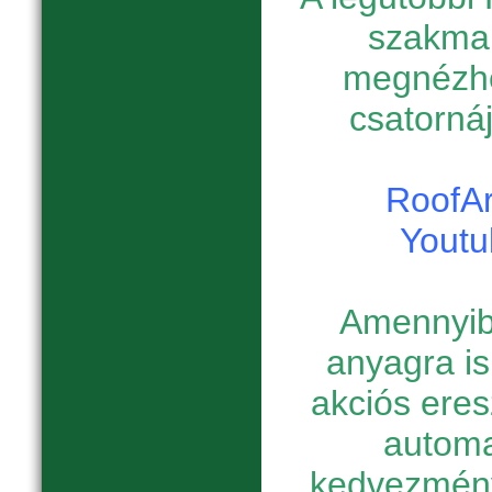
szakmai
megnézhe
csatornáj
RoofAr
Youtu
Amennyib
anyagra is
akciós eres
automa
kedvezmény