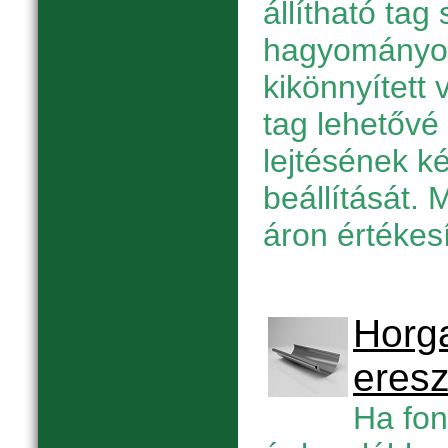
állítható tag
hagyományos
kikönnyített 
tag lehetővé 
lejtésének k
beállítását. 
áron értékesí
Horga
eres
Ha fon