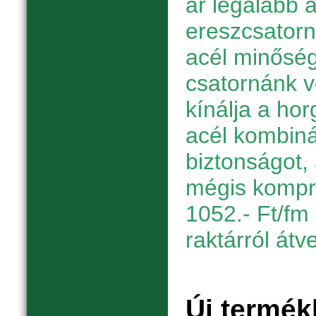
ár legalább a
ereszcsator
acél minőség
csatornánk 
kínálja a hor
acél kombiná
biztonságot, 
mégis kompr
1052.- Ft/fm 
raktárról átv
Új termék