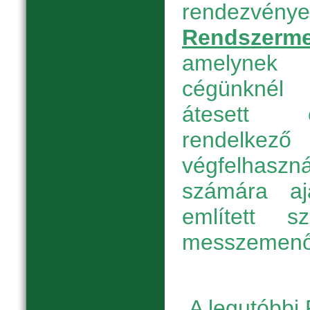
rendezvény
Rendszerme
amelynek 
cégünknél
átesett é
rendelkező 
végfelhas
számára aj
említett s
messzemenőe
A legutóbbi