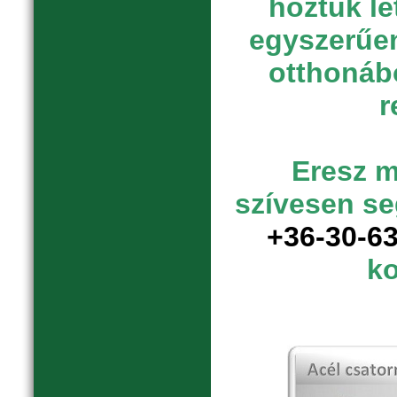
hoztuk lé
egyszerűen
otthonábó
r
Eresz 
szívesen se
+36-30-6
ko