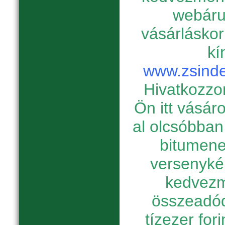
webáru
vásárláskor
kí
www.zsinde
Hivatkozzon
Ön itt vásár
al olcsóbban
bitumene
versenyké
kedvezm
összeadód
tízezer for