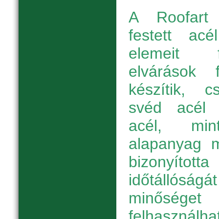
A Roofart 
festett acé
elemeit f
elvárások f
készítik, 
svéd acél f
acél, min
alapanyag 
bizonyítot
időtállóság
minőség
felhaszná