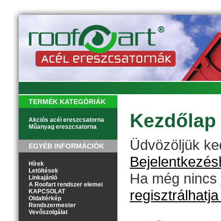
TERMÉK KATEGÓRIÁK
Kezdőlap
Akciós acél ereszcsatorna
Műanyag ereszcsatorna
Üdvözöljük k
EGYÉB INFORMÁCIÓK
Bejelentkezésh
Hírek
Letöltések
Ha még nincs 
Linkajánló
A Roofart rendszer elemei
regisztrálhatj
KAPCSOLAT
Oldaltérkép
Rendszermester
Vevőszolgálat