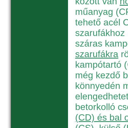
között van
h
műanyag (CP
tehető acél C
szarufákhoz r
száras kamp
szarufákra
rö
kampótartó 
még kezdő b
könnyedén m
elengedhetetl
betorkolló c
(CD) és bal 