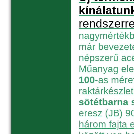
kínálatun
rendszerre
nagymértékbe
már bevezete
népszerű acél
Műanyag el
100
-as mére
raktárkészle
sötétbarna 
eresz (JB) 90
három fajta 