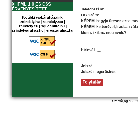
Elérhetőségi információk
XHTML 1.0 ÉS CSS
ÉRVÉNYESÍTETT
Telefonszám:
Fax szám:
További webáruházaink:
KÉREM, hagyja üresen ezt a mez
zsindely.hu
|
zsindely.net
|
zsindely.eu
|
squashuto.hu
|
KÉREM, kisbetűvel, írásban vála
zsindelyaruhaz.hu
|
ereszaruhaz.hu
Mennyi kilenc meg nyolc?!
Opciók
Hírlevél:
Az Ön jelszava
Jelszó:
Jelszó megerősítés:
Szerzői jog © 20