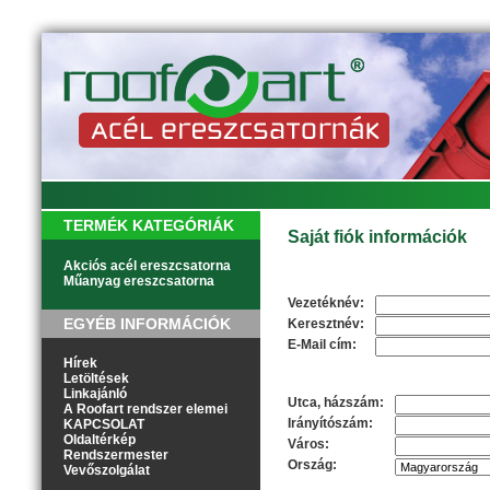
TERMÉK KATEGÓRIÁK
Saját fiók információk
Akciós acél ereszcsatorna
Műanyag ereszcsatorna
Személyes adatok
Vezetéknév:
EGYÉB INFORMÁCIÓK
Keresztnév:
E-Mail cím:
Hírek
Letöltések
Cím
Linkajánló
Utca, házszám:
A Roofart rendszer elemei
Irányítószám:
KAPCSOLAT
Oldaltérkép
Város:
Rendszermester
Ország:
Vevőszolgálat