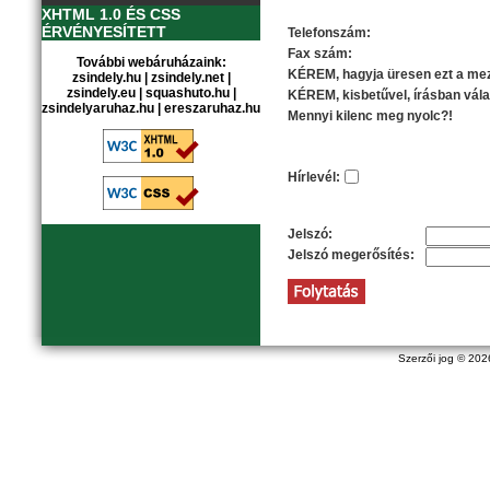
Elérhetőségi információk
XHTML 1.0 ÉS CSS
ÉRVÉNYESÍTETT
Telefonszám:
Fax szám:
További webáruházaink:
KÉREM, hagyja üresen ezt a mez
zsindely.hu
|
zsindely.net
|
zsindely.eu
|
squashuto.hu
|
KÉREM, kisbetűvel, írásban vála
zsindelyaruhaz.hu
|
ereszaruhaz.hu
Mennyi kilenc meg nyolc?!
Opciók
Hírlevél:
Az Ön jelszava
Jelszó:
Jelszó megerősítés:
Szerzői jog © 20