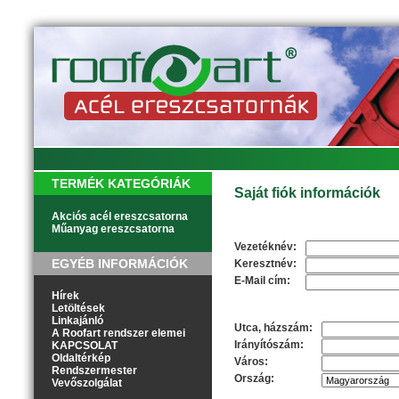
TERMÉK KATEGÓRIÁK
Saját fiók információk
Akciós acél ereszcsatorna
Műanyag ereszcsatorna
Személyes adatok
Vezetéknév:
EGYÉB INFORMÁCIÓK
Keresztnév:
E-Mail cím:
Hírek
Letöltések
Cím
Linkajánló
Utca, házszám:
A Roofart rendszer elemei
Irányítószám:
KAPCSOLAT
Oldaltérkép
Város:
Rendszermester
Ország:
Vevőszolgálat