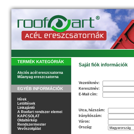
TERMÉK KATEGÓRIÁK
Saját fiók információk
Akciós acél ereszcsatorna
Műanyag ereszcsatorna
Személyes adatok
Vezetéknév:
EGYÉB INFORMÁCIÓK
Keresztnév:
E-Mail cím:
Hírek
Letöltések
Cím
Linkajánló
Utca, házszám:
A Roofart rendszer elemei
Irányítószám:
KAPCSOLAT
Oldaltérkép
Város:
Rendszermester
Ország:
Vevőszolgálat