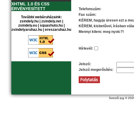
Elérhetőségi információk
XHTML 1.0 ÉS CSS
ÉRVÉNYESÍTETT
Telefonszám:
Fax szám:
További webáruházaink:
KÉREM, hagyja üresen ezt a mez
zsindely.hu
|
zsindely.net
|
zsindely.eu
|
squashuto.hu
|
KÉREM, kisbetűvel, írásban vála
zsindelyaruhaz.hu
|
ereszaruhaz.hu
Mennyi kilenc meg nyolc?!
Opciók
Hírlevél:
Az Ön jelszava
Jelszó:
Jelszó megerősítés:
Szerzői jog © 20