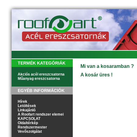
TERMÉK KATEGÓRIÁK
Mi van a kosaramban ?
Akciós acél ereszcsatorna
A kosár üres !
Műanyag ereszcsatorna
EGYÉB INFORMÁCIÓK
Hírek
Letöltések
Linkajánló
A Roofart rendszer elemei
KAPCSOLAT
Oldaltérkép
Rendszermester
Vevőszolgálat