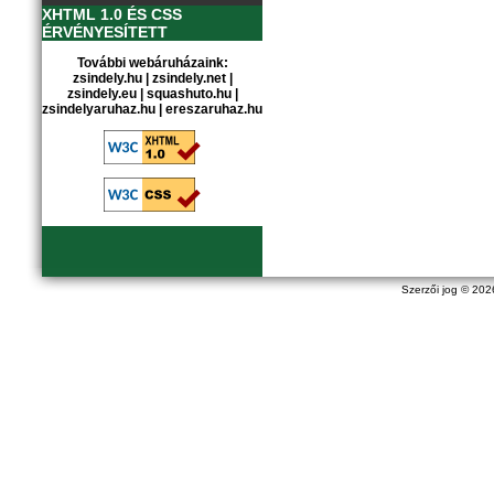
XHTML 1.0 ÉS CSS
ÉRVÉNYESÍTETT
További webáruházaink:
zsindely.hu
|
zsindely.net
|
zsindely.eu
|
squashuto.hu
|
zsindelyaruhaz.hu
|
ereszaruhaz.hu
Szerzői jog © 20