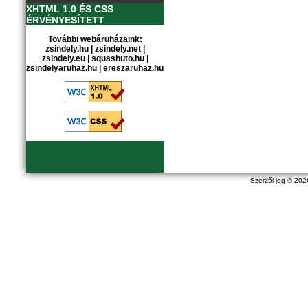
XHTML 1.0 ÉS CSS
ÉRVÉNYESÍTETT
További webáruházaink:
zsindely.hu
|
zsindely.net
|
zsindely.eu
|
squashuto.hu
|
zsindelyaruhaz.hu
|
ereszaruhaz.hu
Szerzői jog © 20