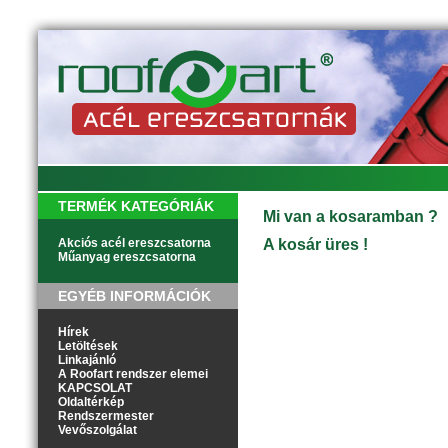
TERMÉK KATEGÓRIÁK
Mi van a kosaramban ?
Akciós acél ereszcsatorna
A kosár üres !
Műanyag ereszcsatorna
EGYÉB INFORMÁCIÓK
Hírek
Letöltések
Linkajánló
A Roofart rendszer elemei
KAPCSOLAT
Oldaltérkép
Rendszermester
Vevőszolgálat