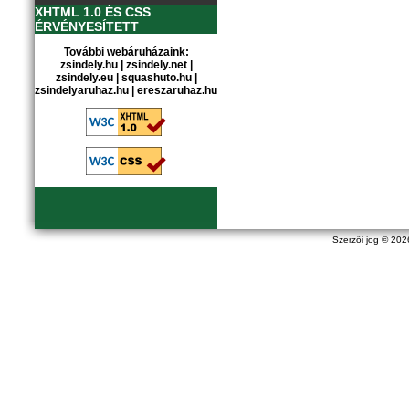
XHTML 1.0 ÉS CSS
ÉRVÉNYESÍTETT
További webáruházaink:
zsindely.hu
|
zsindely.net
|
zsindely.eu
|
squashuto.hu
|
zsindelyaruhaz.hu
|
ereszaruhaz.hu
Szerzői jog © 20