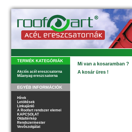
TERMÉK KATEGÓRIÁK
Mi van a kosaramban ?
Akciós acél ereszcsatorna
A kosár üres !
Műanyag ereszcsatorna
EGYÉB INFORMÁCIÓK
Hírek
Letöltések
Linkajánló
A Roofart rendszer elemei
KAPCSOLAT
Oldaltérkép
Rendszermester
Vevőszolgálat