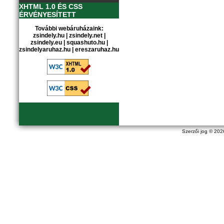
XHTML 1.0 ÉS CSS
ÉRVÉNYESÍTETT
További webáruházaink:
zsindely.hu
|
zsindely.net
|
zsindely.eu
|
squashuto.hu
|
zsindelyaruhaz.hu
|
ereszaruhaz.hu
Szerzői jog © 20