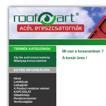
TERMÉK KATEGÓRIÁK
Mi van a kosaramban ?
Akciós acél ereszcsatorna
A kosár üres !
Műanyag ereszcsatorna
EGYÉB INFORMÁCIÓK
Hírek
Letöltések
Linkajánló
A Roofart rendszer elemei
KAPCSOLAT
Oldaltérkép
Rendszermester
Vevőszolgálat