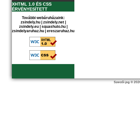
XHTML 1.0 ÉS CSS
ÉRVÉNYESÍTETT
További webáruházaink:
zsindely.hu
|
zsindely.net
|
zsindely.eu
|
squashuto.hu
|
zsindelyaruhaz.hu
|
ereszaruhaz.hu
Szerzői jog © 20