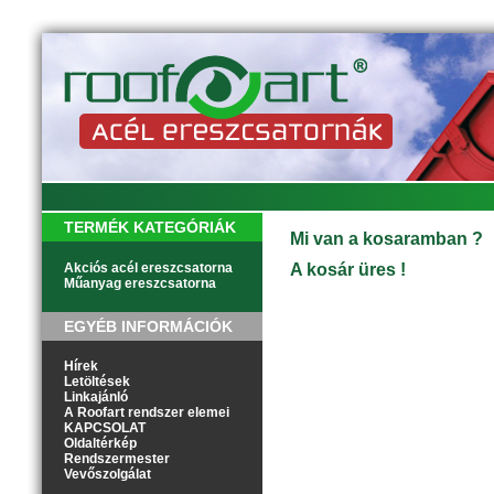
TERMÉK KATEGÓRIÁK
Mi van a kosaramban ?
Akciós acél ereszcsatorna
A kosár üres !
Műanyag ereszcsatorna
EGYÉB INFORMÁCIÓK
Hírek
Letöltések
Linkajánló
A Roofart rendszer elemei
KAPCSOLAT
Oldaltérkép
Rendszermester
Vevőszolgálat