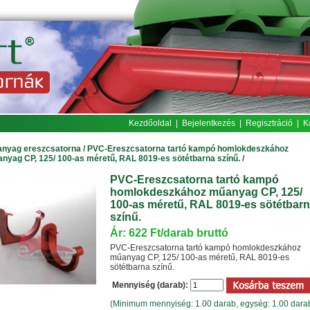
Kezdőoldal
|
Bejelentkezés
|
Regisztráció
|
K
nyag ereszcsatorna
/
PVC-Ereszcsatorna tartó kampó homlokdeszkához
nyag CP, 125/ 100-as méretű, RAL 8019-es sötétbarna színű.
/
PVC-Ereszcsatorna tartó kampó
homlokdeszkához műanyag CP, 125/
100-as méretű, RAL 8019-es sötétbar
színű.
Ár: 622 Ft/darab bruttó
PVC-Ereszcsatorna tartó kampó homlokdeszkához
műanyag CP, 125/ 100-as méretű, RAL 8019-es
sötétbarna színű.
Mennyiség (darab):
(Minimum mennyiség: 1.00 darab, egység: 1.00 dara