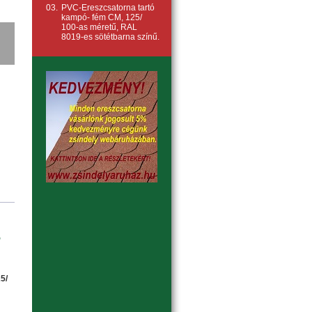
03.
PVC-Ereszcsatorna tartó
kampó- fém CM, 125/
100-as méretű, RAL
8019-es sötétbarna színű.
,
5/