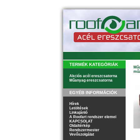
TERMÉK KATEGÓRIÁK
Műa
műa
Akciós acél ereszcsatorna
Műanyag ereszcsatorna
EGYÉB INFORMÁCIÓK
Hírek
Letöltések
Linkajánló
A Roofart rendszer elemei
KAPCSOLAT
Oldaltérkép
Rendszermester
Vevőszolgálat