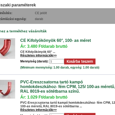
szaki paraméterek
inősítés:
CE jelölt
zámlázási egység:
darab
hez a termékhez vásárolták
CE Kifolyókönyök 60°, 100- as méret
Ár: 3.480 Ft/darab bruttó
CE Kifolyókönyök 60° ...
Részletes információk>>
Mennyiség (darab):
(Minimum mennyiség: 1.00 darab, egység: 1.00 darab)
PVC-Ereszcsatorna tartó kampó
homlokdeszkához- fém CPM, 125/ 100-as méretű
RAL 8019-es sötétbarna színű.
Ár: 1.029 Ft/darab bruttó
PVC-Ereszcsatorna tartó kampó homlokdeszkához- fém CPM, 12
100-as méretű, RAL 8019-es sötétbarna ...
Részletes információk>>