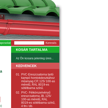
apcsolat
KOSÁR TARTALMA
Az Ön kosara jelenleg üres...
KEDVENCEK
na
01.
PVC-Ereszcsatorna tartó
kampó homlokdeszkához
műanyag CP, 125/ 100-as
méretű, RAL 8019-es
sötétbarna színű.
02.
PVC- Félkörszelvényű
ereszcsatorna JB, 125/
100-as méretű, RAL
8019-es sötétbarna színű,
b)
4 fm / db.