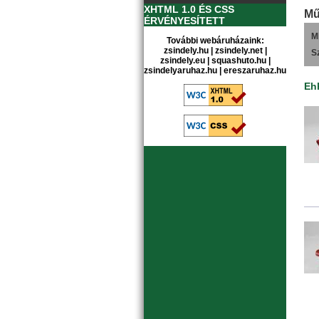
XHTML 1.0 ÉS CSS
Mű
ÉRVÉNYESÍTETT
M
További webáruházaink:
zsindely.hu
|
zsindely.net
|
S
zsindely.eu
|
squashuto.hu
|
zsindelyaruhaz.hu
|
ereszaruhaz.hu
Eh