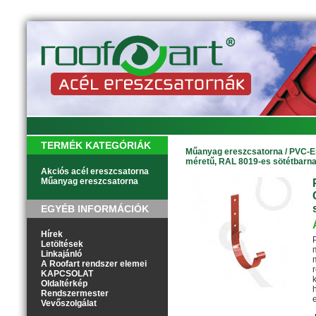
TERMÉK KATEGÓRIÁK
Műanyag ereszcsatorna
/
PVC-Er
méretű, RAL 8019-es sötétbarna
Akciós acél ereszcsatorna
Műanyag ereszcsatorna
EGYÉB INFORMÁCIÓK
Hírek
Letöltések
Linkajánló
A Roofart rendszer elemei
KAPCSOLAT
Oldaltérkép
Rendszermester
Vevőszolgálat