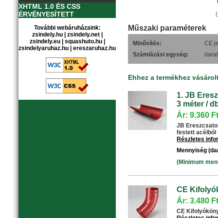
XHTML 1.0 ÉS CSS
ÉRVÉNYESÍTETT
Műszaki paraméterek
További webáruházaink:
zsindely.hu
|
zsindely.net
|
zsindely.eu
|
squashuto.hu
|
Minősítés:
CE je
zsindelyaruhaz.hu
|
ereszaruhaz.hu
Számlázási egység:
dara
Ehhez a termékhez vásárol
1. JB Eresz
3 méter / db
Ár: 9.360 F
JB Ereszcsator
festett acélból .
Részletes inf
Mennyiség (da
(Minimum menny
CE Kifolyó
Ár: 3.480 F
CE Kifolyókönyö