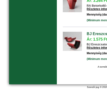
Ár: 3.264 F
RA Betorkolló 
Részletes inf
Mennyiség (da
(Minimum menny
BJ Ereszcs
Ár: 1.575 F
BJ Ereszcsatorn
Részletes inf
Mennyiség (da
(Minimum menny
A termék
Szerzői jog © 20