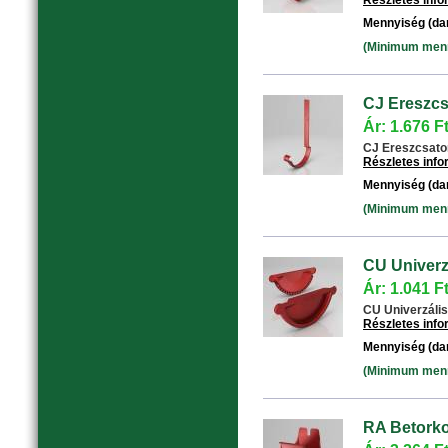
Részletes inf
Mennyiség (da
(Minimum menny
CJ Ereszcs
Ár: 1.676 F
CJ Ereszcsator
Részletes inf
Mennyiség (da
(Minimum menny
CU Univerzá
Ár: 1.041 F
CU Univerzális 
Részletes inf
Mennyiség (da
(Minimum menny
RA Betorko