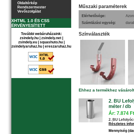
Oldaltérkép
Műszaki paraméterek
Rendszermester
Vevőszolgálat
Elérhetősége:
Azonn
XHTML 1.0 ÉS CSS
Számlázási egység:
dara
ÉRVÉNYESÍTETT
Színválaszték
További webáruházaink:
zsindely.hu
|
zsindely.net
|
zsindely.eu
|
squashuto.hu
|
zsindelyaruhaz.hu
|
ereszaruhaz.hu
Ehhez a termékhez vásárol
2. BU Lefol
méter / db
Ár: 7.874 F
2. BU Lefolyócs
Részletes inf
Mennyiség (da