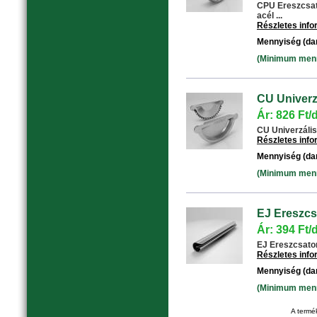
CPU Ereszcsat
acél ...
Részletes inf
Mennyiség (da
(Minimum menny
CU Univerzá
Ár: 826 Ft/
CU Univerzális 
Részletes inf
Mennyiség (da
(Minimum menny
EJ Ereszcs
Ár: 394 Ft/
EJ Ereszcsator
Részletes inf
Mennyiség (da
(Minimum menny
A termék