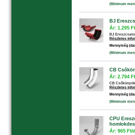
(Minimum menny
BJ Ereszcs
Ár: 1.295 F
BJ Ereszcsatorn
Részletes inf
Mennyiség (da
(Minimum menny
CB Csőköny
Ár: 2.794 F
CB Csőkönyök 6
Részletes inf
Mennyiség (da
(Minimum menny
CPU Ereszc
homlokdesz
Ár: 965 Ft/