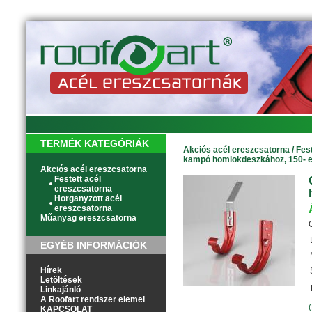
TERMÉK KATEGÓRIÁK
Akciós acél ereszcsatorna
/
Fes
kampó homlokdeszkához, 150- 
Akciós acél ereszcsatorna
Festett acél
ereszcsatorna
Horganyzott acél
ereszcsatorna
Műanyag ereszcsatorna
EGYÉB INFORMÁCIÓK
Hírek
Letöltések
Linkajánló
A Roofart rendszer elemei
KAPCSOLAT