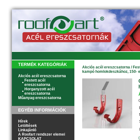
TERMÉK KATEGÓRIÁK
Akciós acél ereszcsatorna
/
Fes
kampó homlokdeszkához, 150- 
Akciós acél ereszcsatorna
Festett acél
ereszcsatorna
Horganyzott acél
ereszcsatorna
Műanyag ereszcsatorna
EGYÉB INFORMÁCIÓK
Hírek
Letöltések
Linkajánló
A Roofart rendszer elemei
KAPCSOLAT