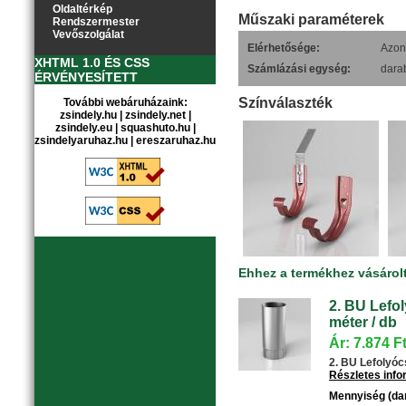
Oldaltérkép
Műszaki paraméterek
Rendszermester
Vevőszolgálat
Elérhetősége:
Azonn
XHTML 1.0 ÉS CSS
Számlázási egység:
dara
ÉRVÉNYESÍTETT
Színválaszték
További webáruházaink:
zsindely.hu
|
zsindely.net
|
zsindely.eu
|
squashuto.hu
|
zsindelyaruhaz.hu
|
ereszaruhaz.hu
Ehhez a termékhez vásárol
2. BU Lefol
méter / db
Ár: 7.874 F
2. BU Lefolyócs
Részletes inf
Mennyiség (da