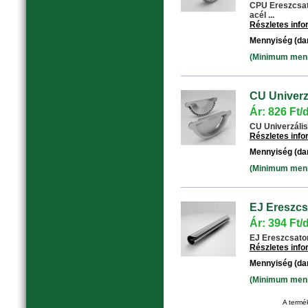
CPU Ereszcsat
acél ...
Részletes inf
Mennyiség (da
(Minimum menny
CU Univerzá
Ár: 826 Ft/
CU Univerzális 
Részletes inf
Mennyiség (da
(Minimum menny
EJ Ereszcs
Ár: 394 Ft/
EJ Ereszcsator
Részletes inf
Mennyiség (da
(Minimum menny
A termék