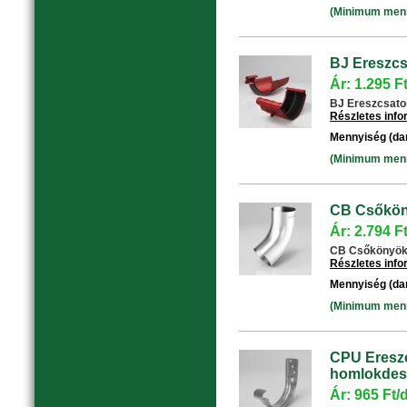
(Minimum menny
BJ Ereszcs
Ár: 1.295 F
BJ Ereszcsatorn
Részletes inf
Mennyiség (da
(Minimum menny
CB Csőköny
Ár: 2.794 F
CB Csőkönyök 6
Részletes inf
Mennyiség (da
(Minimum menny
CPU Ereszc
homlokdesz
Ár: 965 Ft/