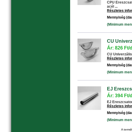
CPU Ereszcsat
acél ...
Részletes inf
Mennyiség (da
(Minimum menny
CU Univerzá
Ár: 826 Ft/
CU Univerzális 
Részletes inf
Mennyiség (da
(Minimum menny
EJ Ereszcs
Ár: 394 Ft/
EJ Ereszcsator
Részletes inf
Mennyiség (da
(Minimum menny
A termék