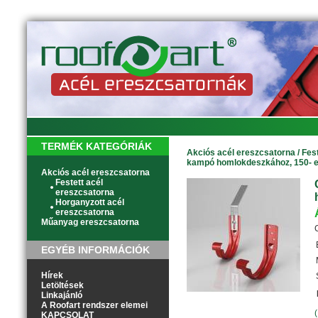
TERMÉK KATEGÓRIÁK
Akciós acél ereszcsatorna
/
Fes
kampó homlokdeszkához, 150- 
Akciós acél ereszcsatorna
Festett acél
ereszcsatorna
Horganyzott acél
ereszcsatorna
Műanyag ereszcsatorna
EGYÉB INFORMÁCIÓK
Hírek
Letöltések
Linkajánló
A Roofart rendszer elemei
KAPCSOLAT