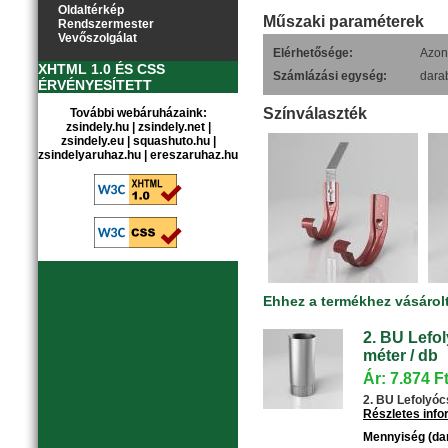
Oldaltérkép
Műszaki paraméterek
Rendszermester
Vevőszolgálat
Elérhetősége:
Azonn
XHTML 1.0 ÉS CSS
Számlázási egység:
dara
ÉRVÉNYESÍTETT
Színválaszték
További webáruházaink:
zsindely.hu
|
zsindely.net
|
zsindely.eu
|
squashuto.hu
|
zsindelyaruhaz.hu
|
ereszaruhaz.hu
Ehhez a termékhez vásárol
2. BU Lefol
méter / db
Ár: 7.874 F
2. BU Lefolyócs
Részletes inf
Mennyiség (da