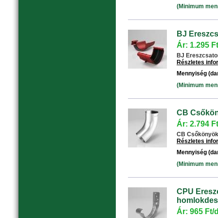
(Minimum menny
BJ Ereszcs
Ár: 1.295 F
BJ Ereszcsatorn
Részletes inf
Mennyiség (da
(Minimum menny
CB Csőköny
Ár: 2.794 F
CB Csőkönyök 6
Részletes inf
Mennyiség (da
(Minimum menny
CPU Ereszc
homlokdesz
Ár: 965 Ft/