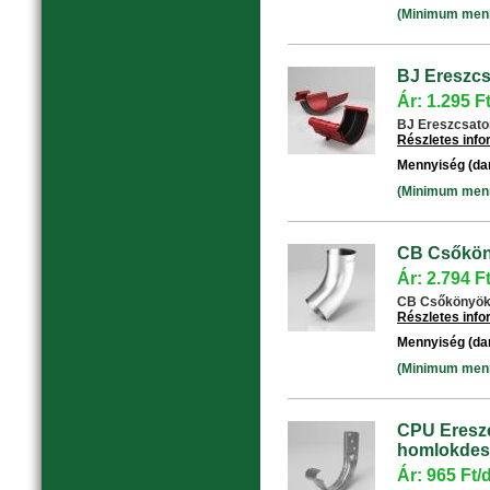
(Minimum menny
BJ Ereszcs
Ár: 1.295 F
BJ Ereszcsatorn
Részletes inf
Mennyiség (da
(Minimum menny
CB Csőköny
Ár: 2.794 F
CB Csőkönyök 6
Részletes inf
Mennyiség (da
(Minimum menny
CPU Ereszc
homlokdesz
Ár: 965 Ft/