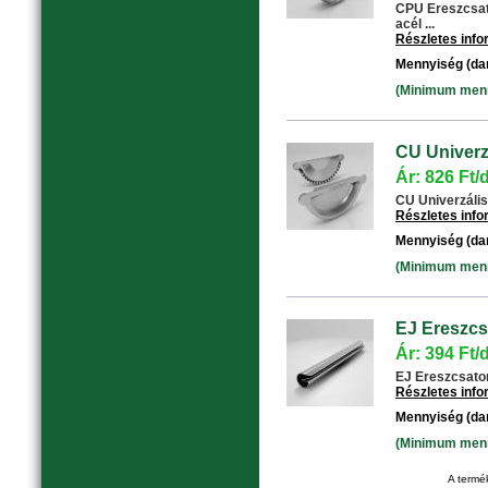
CPU Ereszcsat
acél ...
Részletes inf
Mennyiség (da
(Minimum menny
CU Univerzá
Ár: 826 Ft/
CU Univerzális 
Részletes inf
Mennyiség (da
(Minimum menny
EJ Ereszcs
Ár: 394 Ft/
EJ Ereszcsator
Részletes inf
Mennyiség (da
(Minimum menny
A termék