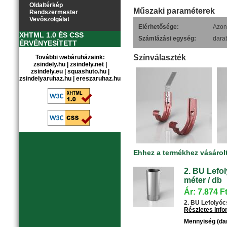
Oldaltérkép
Műszaki paraméterek
Rendszermester
Vevőszolgálat
Elérhetősége:
Azonn
XHTML 1.0 ÉS CSS
Számlázási egység:
dara
ÉRVÉNYESÍTETT
Színválaszték
További webáruházaink:
zsindely.hu
|
zsindely.net
|
zsindely.eu
|
squashuto.hu
|
zsindelyaruhaz.hu
|
ereszaruhaz.hu
Ehhez a termékhez vásárol
2. BU Lefol
méter / db
Ár: 7.874 F
2. BU Lefolyócs
Részletes inf
Mennyiség (da