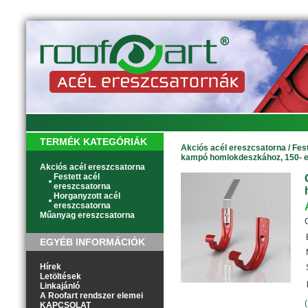
TERMÉK KATEGÓRIÁK
Akciós acél ereszcsatorna
/
Fes
kampó homlokdeszkához, 150- 
Akciós acél ereszcsatorna
Festett acél
ereszcsatorna
Horganyzott acél
ereszcsatorna
Műanyag ereszcsatorna
EGYÉB INFORMÁCIÓK
Hírek
Letöltések
Linkajánló
A Roofart rendszer elemei
KAPCSOLAT