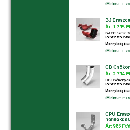
(Minimum menny
BJ Ereszcs
Ár: 1.295 F
BJ Ereszcsatorn
Részletes inf
Mennyiség (da
(Minimum menny
CB Csőköny
Ár: 2.794 F
CB Csőkönyök 6
Részletes inf
Mennyiség (da
(Minimum menny
CPU Ereszc
homlokdesz
Ár: 965 Ft/