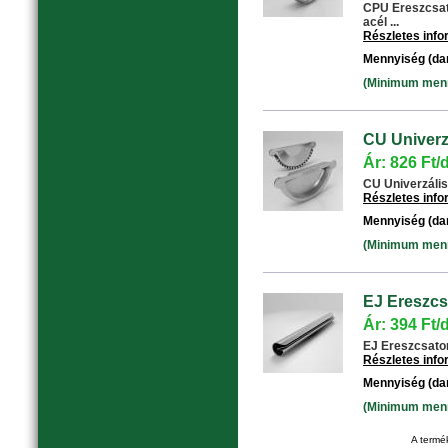
CPU Ereszcsat
acél ...
Részletes inf
Mennyiség (da
(Minimum menny
CU Univerzá
Ár: 826 Ft/
CU Univerzális 
Részletes inf
Mennyiség (da
(Minimum menny
EJ Ereszcs
Ár: 394 Ft/
EJ Ereszcsator
Részletes inf
Mennyiség (da
(Minimum menny
A termék