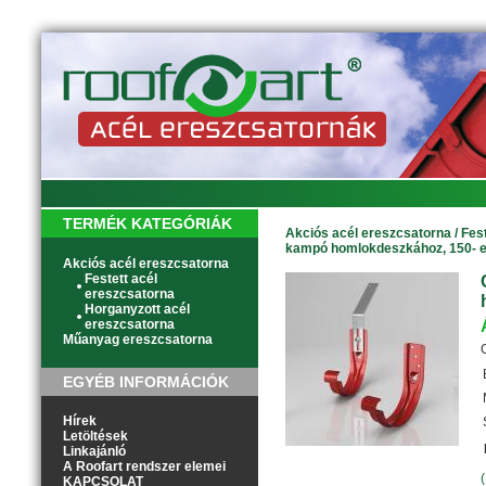
TERMÉK KATEGÓRIÁK
Akciós acél ereszcsatorna
/
Fes
kampó homlokdeszkához, 150- 
Akciós acél ereszcsatorna
Festett acél
ereszcsatorna
Horganyzott acél
ereszcsatorna
Műanyag ereszcsatorna
EGYÉB INFORMÁCIÓK
Hírek
Letöltések
Linkajánló
A Roofart rendszer elemei
KAPCSOLAT