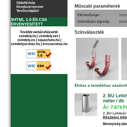
Oldaltérkép
Műszaki paraméterek
Rendszermester
Vevőszolgálat
Elérhetősége:
Azonn
XHTML 1.0 ÉS CSS
Számlázási egység:
dara
ÉRVÉNYESÍTETT
Színválaszték
További webáruházaink:
zsindely.hu
|
zsindely.net
|
zsindely.eu
|
squashuto.hu
|
zsindelyaruhaz.hu
|
ereszaruhaz.hu
Ehhez a termékhez vásárol
2. BU Lefol
méter / db
Ár: 7.874 F
2. BU Lefolyócs
Részletes inf
Mennyiség (da