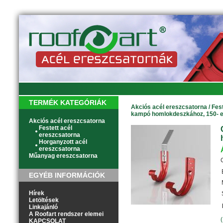
TERMÉK KATEGÓRIÁK
Akciós acél ereszcsatorna
/
Fes
kampó homlokdeszkához, 150- 
Akciós acél ereszcsatorna
Festett acél
ereszcsatorna
Horganyzott acél
ereszcsatorna
Műanyag ereszcsatorna
EGYÉB INFORMÁCIÓK
Hírek
Letöltések
Linkajánló
A Roofart rendszer elemei
KAPCSOLAT