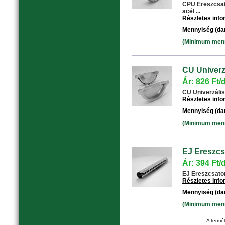
CPU Ereszcsat
acél ...
Részletes inf
Mennyiség (da
(Minimum menny
CU Univerzá
Ár: 826 Ft/
CU Univerzális 
Részletes inf
Mennyiség (da
(Minimum menny
EJ Ereszcs
Ár: 394 Ft/
EJ Ereszcsator
Részletes inf
Mennyiség (da
(Minimum menny
A termék