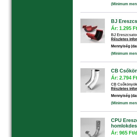
(Minimum menny
BJ Ereszcs
Ár: 1.295 F
BJ Ereszcsatorn
Részletes inf
Mennyiség (da
(Minimum menny
CB Csőköny
Ár: 2.794 F
CB Csőkönyök 6
Részletes inf
Mennyiség (da
(Minimum menny
CPU Ereszc
homlokdesz
Ár: 965 Ft/