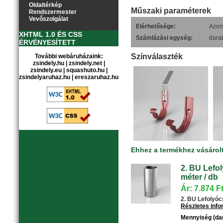
Oldaltérkép
Műszaki paraméterek
Rendszermester
Vevőszolgálat
Elérhetősége:
Azonn
XHTML 1.0 ÉS CSS
Számlázási egység:
dara
ÉRVÉNYESÍTETT
Színválaszték
További webáruházaink:
zsindely.hu
|
zsindely.net
|
zsindely.eu
|
squashuto.hu
|
zsindelyaruhaz.hu
|
ereszaruhaz.hu
Ehhez a termékhez vásárol
2. BU Lefol
méter / db
Ár: 7.874 F
2. BU Lefolyócs
Részletes inf
Mennyiség (da