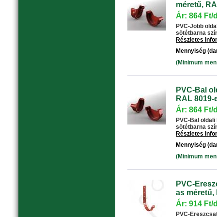
méretű, RA
Ár: 864 Ft/
PVC-Jobb oldal
sötétbarna színű
Részletes inf
Mennyiség (da
(Minimum menny
PVC-Bal old
RAL 8019-e
Ár: 864 Ft/
PVC-Bal oldali
sötétbarna színű
Részletes inf
Mennyiség (da
(Minimum menny
PVC-Ereszc
as méretű,
Ár: 914 Ft/
PVC-Ereszcsat