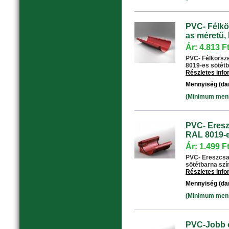
PVC- Félkö
as méretű, 
Ár: 4.813 F
PVC- Félkörsz
8019-es sötétba
Részletes inf
Mennyiség (da
(Minimum menny
PVC- Eresz
RAL 8019-e
Ár: 1.499 F
PVC- Ereszcsat
sötétbarna színű
Részletes inf
Mennyiség (da
(Minimum menny
PVC-Jobb o