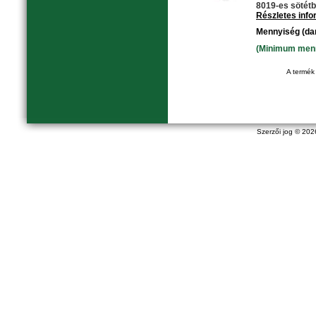
8019-es sötétb
Részletes inf
Mennyiség (da
(Minimum menny
A termék 
Szerzői jog © 20