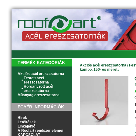
TERMÉK KATEGÓRIÁK
Akciós acél ereszcsatorna
/
Fes
kampó, 150- es méret
/
Akciós acél ereszcsatorna
Festett acél
ereszcsatorna
Horganyzott acél
ereszcsatorna
Műanyag ereszcsatorna
EGYÉB INFORMÁCIÓK
Hírek
Letöltések
Linkajánló
A Roofart rendszer elemei
KAPCSOLAT