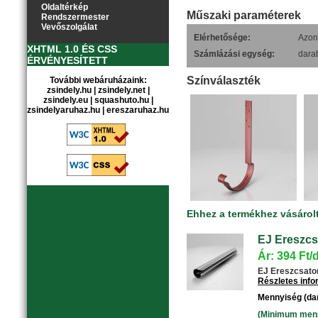
Oldaltérkép
Műszaki paraméterek
Rendszermester
Vevőszolgálat
Elérhetősége:
Azonn
XHTML 1.0 ÉS CSS
Számlázási egység:
dara
ÉRVÉNYESÍTETT
Színválaszték
További webáruházaink:
zsindely.hu
|
zsindely.net
|
zsindely.eu
|
squashuto.hu
|
zsindelyaruhaz.hu
|
ereszaruhaz.hu
Ehhez a termékhez vásárol
EJ Ereszcs
Ár: 394 Ft/
EJ Ereszcsator
Részletes inf
Mennyiség (da
(Minimum menny