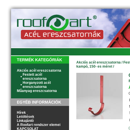
TERMÉK KATEGÓRIÁK
Akciós acél ereszcsatorna
/
Fes
kampó, 150- es méret
/
Akciós acél ereszcsatorna
Festett acél
ereszcsatorna
Horganyzott acél
ereszcsatorna
Műanyag ereszcsatorna
EGYÉB INFORMÁCIÓK
Hírek
Letöltések
Linkajánló
A Roofart rendszer elemei
KAPCSOLAT