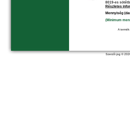
8019-es sötétb
Részletes inf
Mennyiség (da
(Minimum menny
A termék 
Szerzői jog © 20