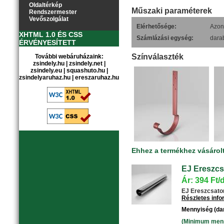
Oldaltérkép
Műszaki paraméterek
Rendszermester
Vevőszolgálat
Elérhetősége:
Azonn
XHTML 1.0 ÉS CSS
Számlázási egység:
dara
ÉRVÉNYESÍTETT
Színválaszték
További webáruházaink:
zsindely.hu
|
zsindely.net
|
zsindely.eu
|
squashuto.hu
|
zsindelyaruhaz.hu
|
ereszaruhaz.hu
Ehhez a termékhez vásárol
EJ Ereszcs
Ár: 394 Ft/
EJ Ereszcsator
Részletes inf
Mennyiség (da
(Minimum menny