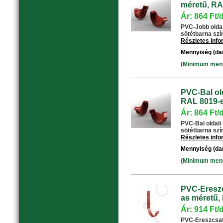
méretű, RA
Ár: 864 Ft/
PVC-Jobb oldal
sötétbarna színű
Részletes inf
Mennyiség (da
(Minimum menny
PVC-Bal old
RAL 8019-e
Ár: 864 Ft/
PVC-Bal oldali
sötétbarna színű
Részletes inf
Mennyiség (da
(Minimum menny
PVC-Ereszc
as méretű,
Ár: 914 Ft/
PVC-Ereszcsat