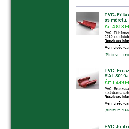
PVC- Félkö
as méretű, 
Ár: 4.813 F
PVC- Félkörsz
8019-es sötétba
Részletes inf
Mennyiség (da
(Minimum menny
PVC- Eresz
RAL 8019-e
Ár: 1.499 F
PVC- Ereszcsat
sötétbarna színű
Részletes inf
Mennyiség (da
(Minimum menny
PVC-Jobb o