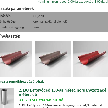
(Minimum mennyiség: 1.00 darab, egység: 1.00 dara
szaki paraméterek
inősítés:
CE jelölt
lérhetősége:
Azonnal, raktárról elérhető
zámlázási egység:
darab
ínválaszték
hez a termékhez vásárolták
2. BU Lefolyócső 100-as méret, horganyzott acél,
méter / db
Ár: 7.874 Ft/darab bruttó
2. BU Lefolyócső 100-as méret, horganyzott acél, 3 méter / db ...