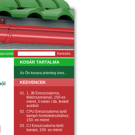
apcsolat
KOSÁR TARTALMA
Az Ön kosara jelenleg üres...
KEDVENCEK
ból
01.
1. JB Ereszcsatorna,
félkörszelvényű, 150-es
méret, 3 méter / db, festett
acélból
02.
CPU Ereszcsatorna tartó
kampó homlokdeszkához,
150- es méret
03.
CJ Ereszcsatorna tartó
kampó, 150- es méret