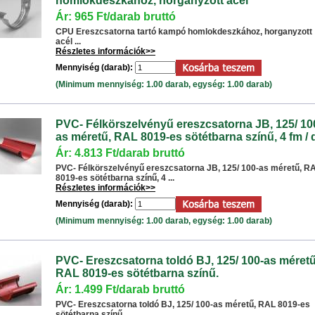
homlokdeszkához, horganyzott acél
Ár: 965 Ft/darab bruttó
CPU Ereszcsatorna tartó kampó homlokdeszkához, horganyzott
acél ...
Részletes információk>>
Mennyiség (darab):
(Minimum mennyiség: 1.00 darab, egység: 1.00 darab)
PVC- Félkörszelvényű ereszcsatorna JB, 125/ 10
as méretű, RAL 8019-es sötétbarna színű, 4 fm / 
Ár: 4.813 Ft/darab bruttó
PVC- Félkörszelvényű ereszcsatorna JB, 125/ 100-as méretű, R
8019-es sötétbarna színű, 4 ...
Részletes információk>>
Mennyiség (darab):
(Minimum mennyiség: 1.00 darab, egység: 1.00 darab)
PVC- Ereszcsatorna toldó BJ, 125/ 100-as méretű
RAL 8019-es sötétbarna színű.
Ár: 1.499 Ft/darab bruttó
PVC- Ereszcsatorna toldó BJ, 125/ 100-as méretű, RAL 8019-es
sötétbarna színű. ...