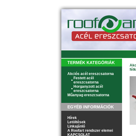
TERMÉK KATEGÓRIÁK
Akc
fél
Akciós acél ereszcsatorna
Festett acél
ereszcsatorna
Horganyzott acél
ereszcsatorna
Műanyag ereszcsatorna
EGYÉB INFORMÁCIÓK
Hírek
Letöltések
Linkajánló
A Roofart rendszer elemei
KAPCSOLAT