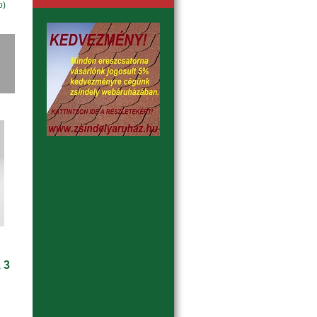
b)
 3