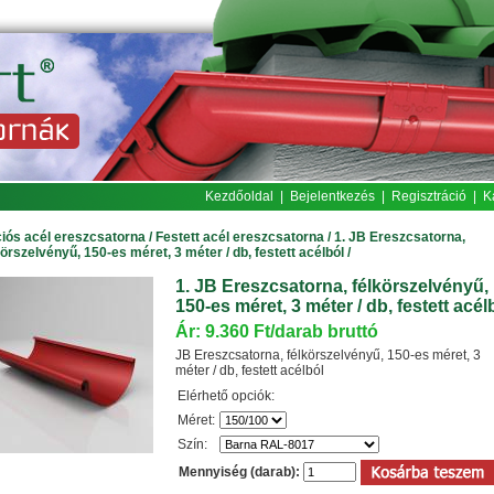
Kezdőoldal
|
Bejelentkezés
|
Regisztráció
|
K
iós acél ereszcsatorna
/
Festett acél ereszcsatorna
/
1. JB Ereszcsatorna,
körszelvényű, 150-es méret, 3 méter / db, festett acélból
/
1. JB Ereszcsatorna, félkörszelvényű,
150-es méret, 3 méter / db, festett acél
Ár: 9.360 Ft/darab bruttó
JB Ereszcsatorna, félkörszelvényű, 150-es méret, 3
méter / db, festett acélból
Elérhető opciók:
Méret:
Szín:
Mennyiség (darab):