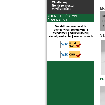
Oldaltérkép
Rendszermester
Mű
Vevőszolgálat
M
XHTML 1.0 ÉS CSS
ÉRVÉNYESÍTETT
E
További webáruházaink:
S
zsindely.hu
|
zsindely.net
|
zsindely.eu
|
squashuto.hu
|
Sz
zsindelyaruhaz.hu
|
ereszaruhaz.hu
Eh