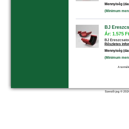
Mennyiség (da
(Minimum menny
BJ Ereszcs
Ár: 1.575 F
BJ Ereszcsatorn
Részletes inf
Mennyiség (da
(Minimum menny
A termék
Szerzői jog © 20