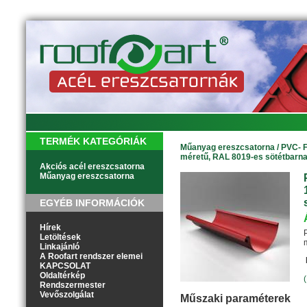
TERMÉK KATEGÓRIÁK
Műanyag ereszcsatorna
/
PVC- F
méretű, RAL 8019-es sötétbarna s
Akciós acél ereszcsatorna
Műanyag ereszcsatorna
EGYÉB INFORMÁCIÓK
Hírek
Letöltések
Linkajánló
A Roofart rendszer elemei
KAPCSOLAT
Oldaltérkép
Rendszermester
Vevőszolgálat
Műszaki paraméterek