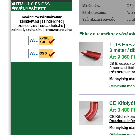
XHTML 1.0 ÉS CSS
Minősítés:
CE je
ÉRVÉNYESÍTETT
Elérhetősége:
Azonn
További webáruházaink:
Számlázási egység:
dara
zsindely.hu
|
zsindely.net
|
zsindely.eu
|
squashuto.hu
|
zsindelyaruhaz.hu
|
ereszaruhaz.hu
Ehhez a termékhez vásárol
1. JB Eresz
3 méter / db
Ár: 9.360 F
JB Ereszcsator
festett acélból .
Részletes inf
Mennyiség (da
(Minimum menny
CE Kifolyó
Ár: 3.480 F
CE Kifolyókönyö
Részletes inf
Mennyiség (da