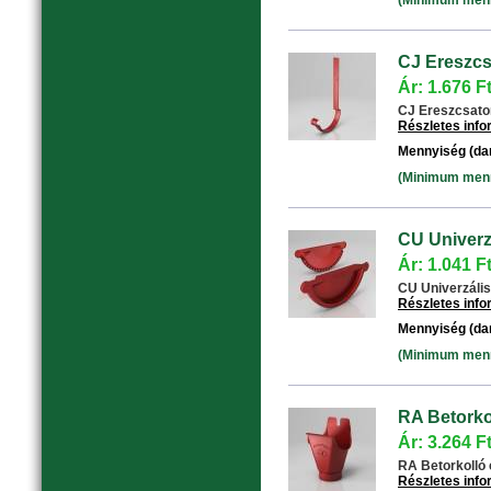
(Minimum menny
CJ Ereszcs
Ár: 1.676 F
CJ Ereszcsator
Részletes inf
Mennyiség (da
(Minimum menny
CU Univerzá
Ár: 1.041 F
CU Univerzális 
Részletes inf
Mennyiség (da
(Minimum menny
RA Betorko
Ár: 3.264 F
RA Betorkolló 
Részletes inf