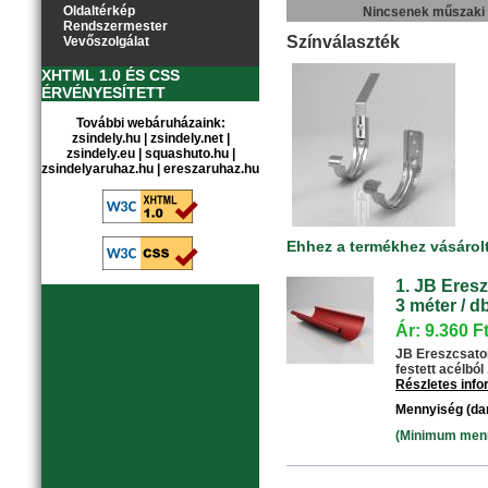
Oldaltérkép
Nincsenek műszaki
Rendszermester
Színválaszték
Vevőszolgálat
XHTML 1.0 ÉS CSS
ÉRVÉNYESÍTETT
További webáruházaink:
zsindely.hu
|
zsindely.net
|
zsindely.eu
|
squashuto.hu
|
zsindelyaruhaz.hu
|
ereszaruhaz.hu
Ehhez a termékhez vásárol
1. JB Eresz
3 méter / db
Ár: 9.360 F
JB Ereszcsator
festett acélból .
Részletes inf
Mennyiség (da
(Minimum menny