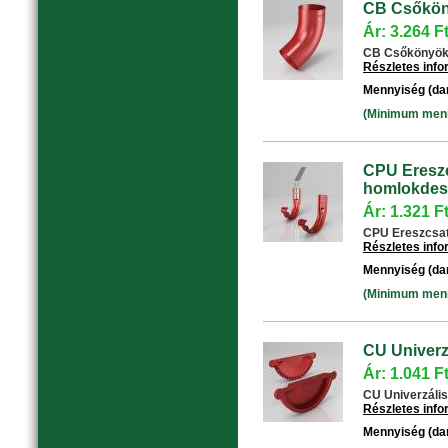
CB Csőköny
Ár: 3.264 F
CB Csőkönyök 6
Részletes inf
Mennyiség (da
(Minimum menny
CPU Ereszc
homlokdesz
Ár: 1.321 F
CPU Ereszcsat
Részletes inf
Mennyiség (da
(Minimum menny
CU Univerzá
Ár: 1.041 F
CU Univerzális 
Részletes inf
Mennyiség (da