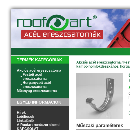
TERMÉK KATEGÓRIÁK
Akciós acél ereszcsatorna
/
Fes
kampó homlokdeszkához, horgan
Akciós acél ereszcsatorna
Festett acél
ereszcsatorna
Horganyzott acél
ereszcsatorna
Műanyag ereszcsatorna
EGYÉB INFORMÁCIÓK
Hírek
Letöltések
Linkajánló
A Roofart rendszer elemei
Műszaki paraméterek
KAPCSOLAT