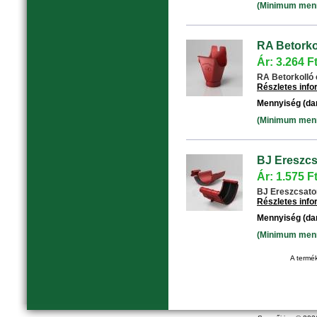
(Minimum menny
RA Betorko
Ár: 3.264 F
RA Betorkolló 
Részletes inf
Mennyiség (da
(Minimum menny
BJ Ereszcs
Ár: 1.575 F
BJ Ereszcsatorn
Részletes inf
Mennyiség (da
(Minimum menny
A termék