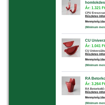
homlokdesz
Ár: 1.321 F
CPU Ereszcsat
Részletes inf
Mennyiség (da
(Minimum menny
CU Univerzá
Ár: 1.041 F
CU Univerzális 
Részletes inf
Mennyiség (da
(Minimum menny
RA Betorko
Ár: 3.264 F
RA Betorkolló 
Részletes inf
Mennyiség (da
(Minimum menny