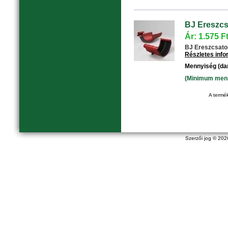
BJ Ereszcs
Ár: 1.575 F
BJ Ereszcsatorn
Részletes inf
Mennyiség (da
(Minimum menny
A termék
Szerzői jog © 20