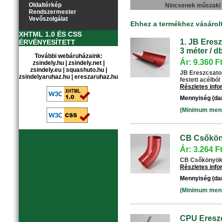
Oldaltérkép
Nincsenek műszaki
Rendszermester
Vevőszolgálat
Ehhez a termékhez vásárol
XHTML 1.0 ÉS CSS
1. JB Eresz
ÉRVÉNYESÍTETT
3 méter / db
További webáruházaink:
Ár: 9.360 F
zsindely.hu
|
zsindely.net
|
zsindely.eu
|
squashuto.hu
|
JB Ereszcsator
zsindelyaruhaz.hu
|
ereszaruhaz.hu
festett acélból .
Részletes inf
Mennyiség (da
(Minimum menny
CB Csőköny
Ár: 3.264 F
CB Csőkönyök 6
Részletes inf
Mennyiség (da
(Minimum menny
CPU Ereszc