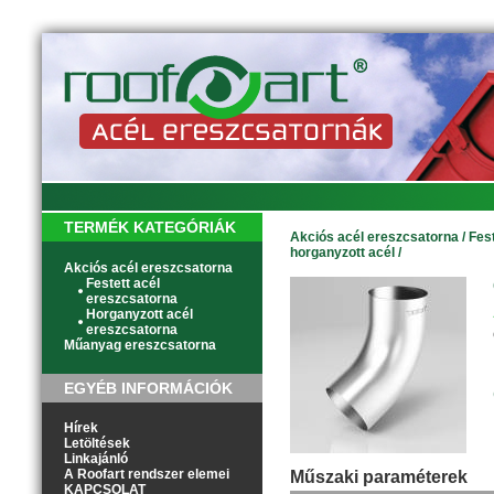
TERMÉK KATEGÓRIÁK
Akciós acél ereszcsatorna
/
Fes
horganyzott acél
/
Akciós acél ereszcsatorna
Festett acél
ereszcsatorna
Horganyzott acél
ereszcsatorna
Műanyag ereszcsatorna
EGYÉB INFORMÁCIÓK
Hírek
Letöltések
Linkajánló
A Roofart rendszer elemei
Műszaki paraméterek
KAPCSOLAT