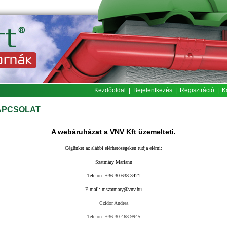
Kezdőoldal
|
Bejelentkezés
|
Regisztráció
|
K
APCSOLAT
A
w
ebáruházat a VNV Kft üzemelteti.
Cégünket az alábbi elérhetőségeken tudja elérni:
S
za
tmáry Mariann
Telefon: +36-30-638-3421
E-mail:
mszatmary@vnv.hu
Czidor Andrea
Telefon: +36-30-468-9945