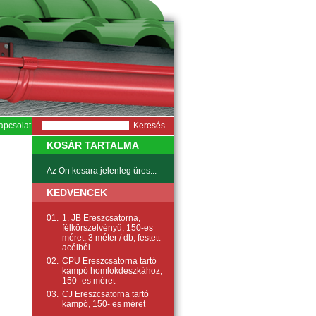
apcsolat
KOSÁR TARTALMA
Az Ön kosara jelenleg üres...
KEDVENCEK
01.
1. JB Ereszcsatorna,
félkörszelvényű, 150-es
méret, 3 méter / db, festett
acélból
02.
CPU Ereszcsatorna tartó
kampó homlokdeszkához,
150- es méret
03.
CJ Ereszcsatorna tartó
kampó, 150- es méret