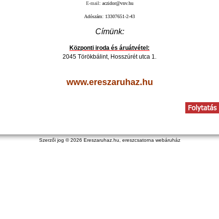
E-mail
:
aczidor@vnv.hu
Adószám: 13307651-2-43
Címünk:
Központi iroda és áruátvétel:
2045 Törökbálint, Hosszúrét utca 1.
www.ereszaruhaz.hu
Szerzői jog © 2026
Ereszaruhaz.hu, ereszcsatorna webáruház