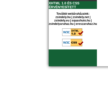
XHTML 1.0 ÉS CSS
ÉRVÉNYESÍTETT
További webáruházaink:
zsindely.hu
|
zsindely.net
|
zsindely.eu
|
squashuto.hu
|
zsindelyaruhaz.hu
|
ereszaruhaz.hu