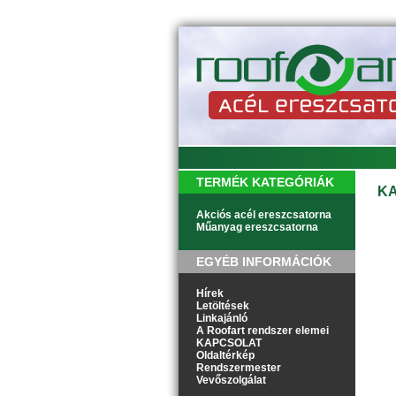
TERMÉK KATEGÓRIÁK
K
Akciós acél ereszcsatorna
Műanyag ereszcsatorna
EGYÉB INFORMÁCIÓK
Hírek
Letöltések
Linkajánló
A Roofart rendszer elemei
KAPCSOLAT
Oldaltérkép
Rendszermester
Vevőszolgálat