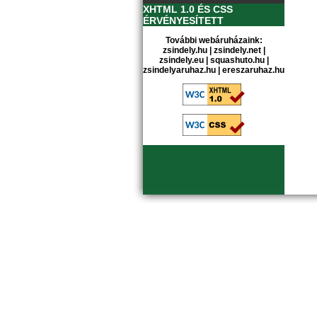
XHTML 1.0 ÉS CSS
ÉRVÉNYESÍTETT
További webáruházaink:
zsindely.hu
|
zsindely.net
|
zsindely.eu
|
squashuto.hu
|
zsindelyaruhaz.hu
|
ereszaruhaz.hu