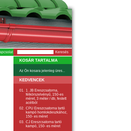
apcsolat
KOSÁR TARTALMA
Az Ön kosara jelenleg üres...
KEDVENCEK
01.
1. JB Ereszcsatorna,
félkörszelvényű, 150-es
méret, 3 méter / db, festett
acélból
02.
CPU Ereszcsatorna tartó
kampó homlokdeszkához,
150- es méret
03.
CJ Ereszcsatorna tartó
kampó, 150- es méret