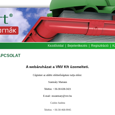
Kezdőoldal
|
Bejelentkezés
|
Regisztráció
|
K
APCSOLAT
A
w
ebáruházat a VNV Kft üzemelteti.
Cégünket az alábbi elérhetőségeken tudja elérni:
S
za
tmáry Mariann
Telefon: +36-30-638-3421
E-mail:
mszatmary@vnv.hu
Czidor Andrea
Telefon: +36-30-468-9945