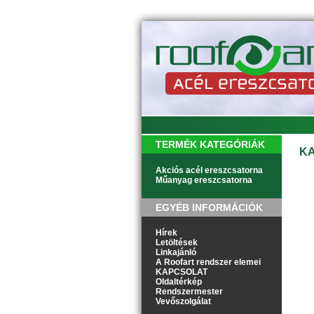
TERMÉK KATEGÓRIÁK
K
Akciós acél ereszcsatorna
Műanyag ereszcsatorna
EGYÉB INFORMÁCIÓK
Hírek
Letöltések
Linkajánló
A Roofart rendszer elemei
KAPCSOLAT
Oldaltérkép
Rendszermester
Vevőszolgálat