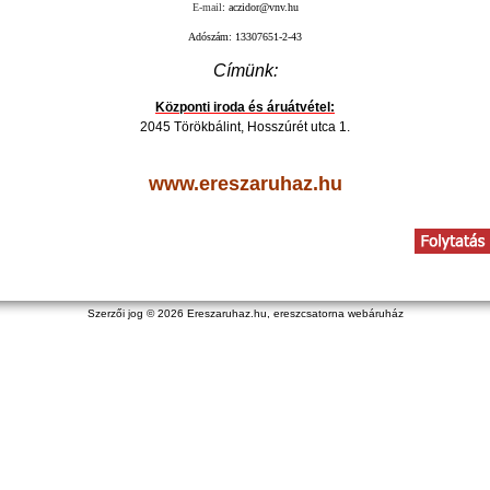
E-mail
:
aczidor@vnv.hu
Adószám: 13307651-2-43
Címünk:
Központi iroda és áruátvétel:
2045 Törökbálint, Hosszúrét utca 1.
www.ereszaruhaz.hu
Szerzői jog © 2026
Ereszaruhaz.hu, ereszcsatorna webáruház