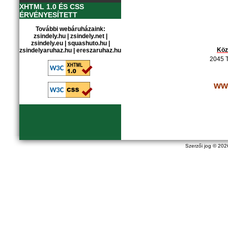
XHTML 1.0 ÉS CSS
ÉRVÉNYESÍTETT
További webáruházaink:
zsindely.hu
|
zsindely.net
|
zsindely.eu
|
squashuto.hu
|
Köz
zsindelyaruhaz.hu
|
ereszaruhaz.hu
2045 T
ww
Szerzői jog © 20