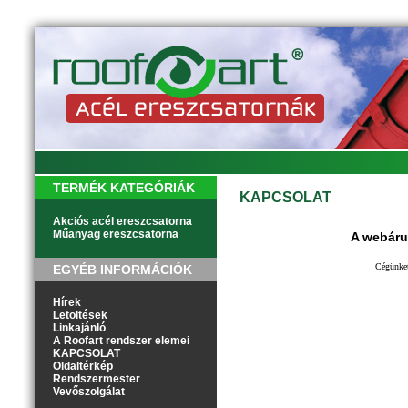
TERMÉK KATEGÓRIÁK
KAPCSOLAT
Akciós acél ereszcsatorna
Műanyag ereszcsatorna
A
w
ebáru
Cégünket 
EGYÉB INFORMÁCIÓK
Hírek
Letöltések
Linkajánló
A Roofart rendszer elemei
KAPCSOLAT
Oldaltérkép
Rendszermester
Vevőszolgálat