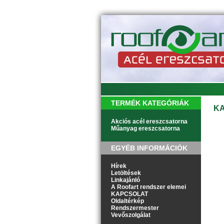
TERMÉK KATEGÓRIÁK
K
Akciós acél ereszcsatorna
Műanyag ereszcsatorna
EGYÉB INFORMÁCIÓK
Hírek
Letöltések
Linkajánló
A Roofart rendszer elemei
KAPCSOLAT
Oldaltérkép
Rendszermester
Vevőszolgálat