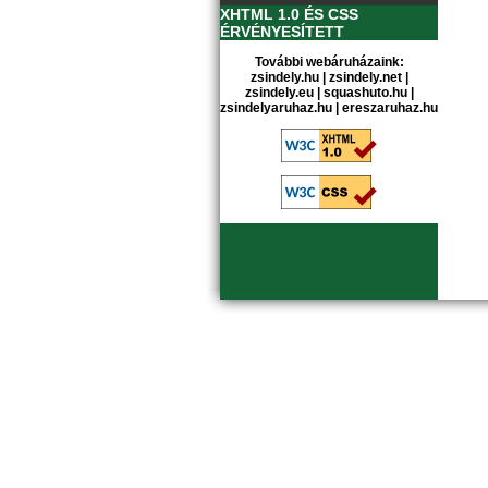
XHTML 1.0 ÉS CSS
ÉRVÉNYESÍTETT
További webáruházaink:
zsindely.hu
|
zsindely.net
|
zsindely.eu
|
squashuto.hu
|
zsindelyaruhaz.hu
|
ereszaruhaz.hu