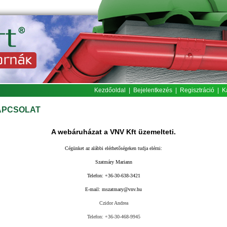
Kezdőoldal
|
Bejelentkezés
|
Regisztráció
|
K
APCSOLAT
A
w
ebáruházat a VNV Kft üzemelteti.
Cégünket az alábbi elérhetőségeken tudja elérni:
S
za
tmáry Mariann
Telefon: +36-30-638-3421
E-mail:
mszatmary@vnv.hu
Czidor Andrea
Telefon: +36-30-468-9945