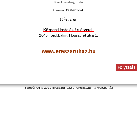
E-mail
:
aczidor@vnv.hu
Adószám: 13307651-2-43
Címünk:
Központi iroda és áruátvétel:
2045 Törökbálint, Hosszúrét utca 1.
www.ereszaruhaz.hu
Szerzői jog © 2026
Ereszaruhaz.hu, ereszcsatorna webáruház