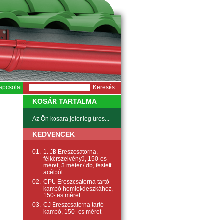
apcsolat
KOSÁR TARTALMA
Az Ön kosara jelenleg üres...
KEDVENCEK
01.
1. JB Ereszcsatorna,
félkörszelvényű, 150-es
méret, 3 méter / db, festett
acélból
02.
CPU Ereszcsatorna tartó
kampó homlokdeszkához,
150- es méret
03.
CJ Ereszcsatorna tartó
kampó, 150- es méret