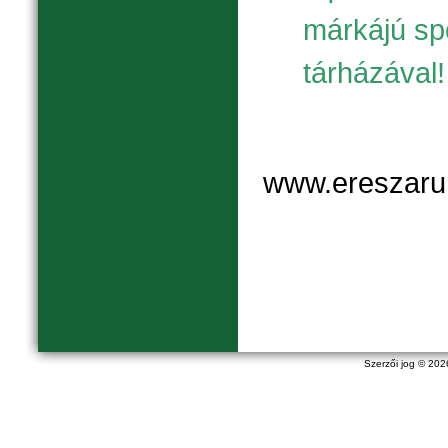
márkájú sp
tárházával!
www.ereszaru
Szerzői jog © 20