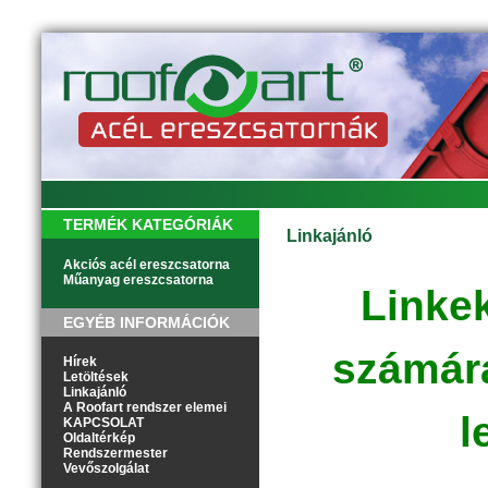
TERMÉK KATEGÓRIÁK
Linkajánló
Akciós acél ereszcsatorna
Műanyag ereszcsatorna
Linke
EGYÉB INFORMÁCIÓK
számára
Hírek
Letöltések
Linkajánló
A Roofart rendszer elemei
l
KAPCSOLAT
Oldaltérkép
Rendszermester
Vevőszolgálat