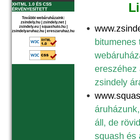
L
XHTML 1.0 ÉS CSS
ÉRVÉNYESÍTETT
További webáruházaink:
zsindely.hu
|
zsindely.net
|
www.zsinde
zsindely.eu
|
squashuto.hu
|
zsindelyaruhaz.hu
|
ereszaruhaz.hu
bitumenes 
webáruháza
ereszéhez 
zsindely ár
www.squas
áruházunk, 
áll, de röv
squash és 