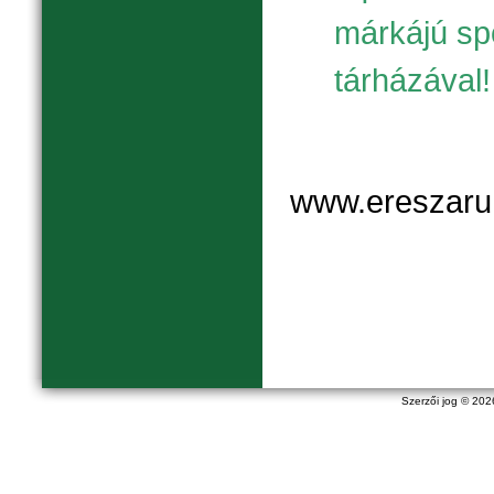
márkájú sp
tárházával!
www.ereszaru
Szerzői jog © 20