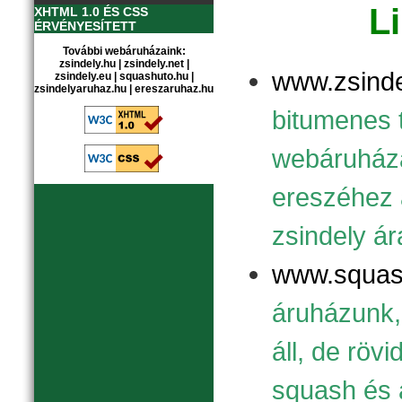
L
XHTML 1.0 ÉS CSS
ÉRVÉNYESÍTETT
További webáruházaink:
zsindely.hu
|
zsindely.net
|
www.zsinde
zsindely.eu
|
squashuto.hu
|
zsindelyaruhaz.hu
|
ereszaruhaz.hu
bitumenes 
webáruháza
ereszéhez 
zsindely ár
www.squas
áruházunk, 
áll, de röv
squash és 