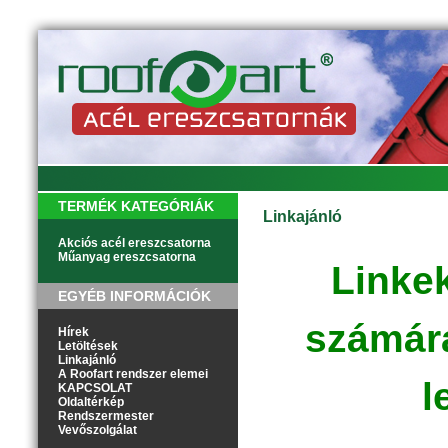
TERMÉK KATEGÓRIÁK
Linkajánló
Akciós acél ereszcsatorna
Műanyag ereszcsatorna
Linke
EGYÉB INFORMÁCIÓK
számára
Hírek
Letöltések
Linkajánló
A Roofart rendszer elemei
l
KAPCSOLAT
Oldaltérkép
Rendszermester
Vevőszolgálat