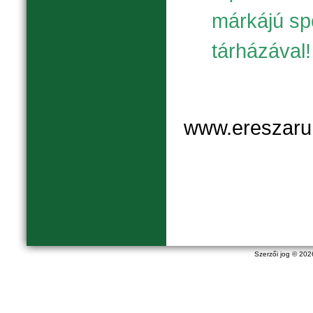
márkájú sp
tárházával!
www.ereszaru
Szerzői jog © 20