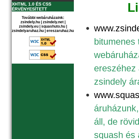
L
XHTML 1.0 ÉS CSS
ÉRVÉNYESÍTETT
További webáruházaink:
zsindely.hu
|
zsindely.net
|
www.zsinde
zsindely.eu
|
squashuto.hu
|
zsindelyaruhaz.hu
|
ereszaruhaz.hu
bitumenes 
webáruháza
ereszéhez 
zsindely ár
www.squas
áruházunk, 
áll, de röv
squash és 