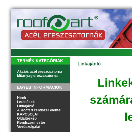
TERMÉK KATEGÓRIÁK
Linkajánló
Akciós acél ereszcsatorna
Műanyag ereszcsatorna
Linke
EGYÉB INFORMÁCIÓK
számára
Hírek
Letöltések
Linkajánló
A Roofart rendszer elemei
l
KAPCSOLAT
Oldaltérkép
Rendszermester
Vevőszolgálat