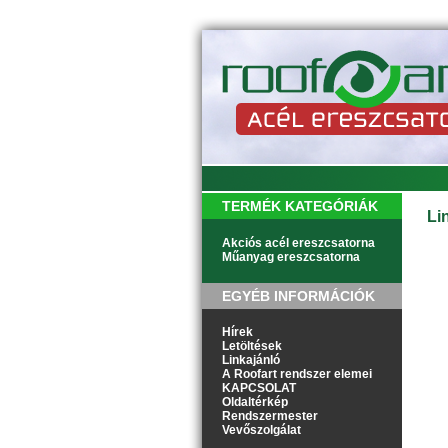
TERMÉK KATEGÓRIÁK
Li
Akciós acél ereszcsatorna
Műanyag ereszcsatorna
EGYÉB INFORMÁCIÓK
Hírek
Letöltések
Linkajánló
A Roofart rendszer elemei
KAPCSOLAT
Oldaltérkép
Rendszermester
Vevőszolgálat