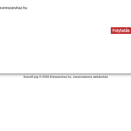
.ereszaruhaz.hu
Szerzői jog © 2026
Ereszaruhaz.hu, ereszcsatorna webáruház