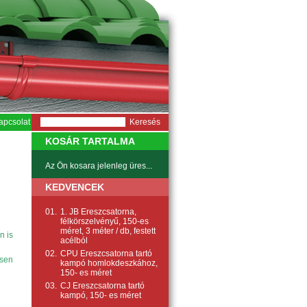
apcsolat
KOSÁR TARTALMA
Az Ön kosara jelenleg üres...
KEDVENCEK
01.
1. JB Ereszcsatorna,
félkörszelvényű, 150-es
méret, 3 méter / db, festett
n is
acélból
02.
CPU Ereszcsatorna tartó
esen
kampó homlokdeszkához,
150- es méret
03.
CJ Ereszcsatorna tartó
kampó, 150- es méret