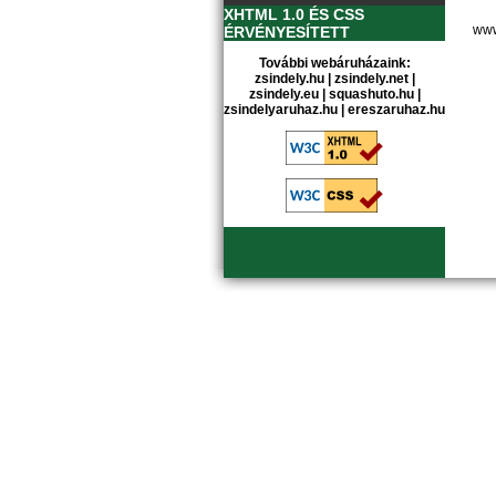
XHTML 1.0 ÉS CSS
www
ÉRVÉNYESÍTETT
További webáruházaink:
zsindely.hu
|
zsindely.net
|
zsindely.eu
|
squashuto.hu
|
zsindelyaruhaz.hu
|
ereszaruhaz.hu