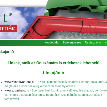
Kezdőoldal
|
Bejelentkezés
|
Regisztráció
|
K
nkajánló
Linkek, amik az Ön számára is érdekesek lehetnek!
Linkajánló
www.zsindelyaruhaz.hu
- az IKO bitumenes tetőzsindelyek webáruháza, ahol Ö
megtalálja ereszéhez a legkedvezőbb zsindely árakat!
www.squashuto.hu
- Sportszer áruházunk, amely előkészítés alatt áll, de rövid
várni fogja a squash és a tenisz rajongóit HEAD márkájú sportfelszerelések
tárházával!