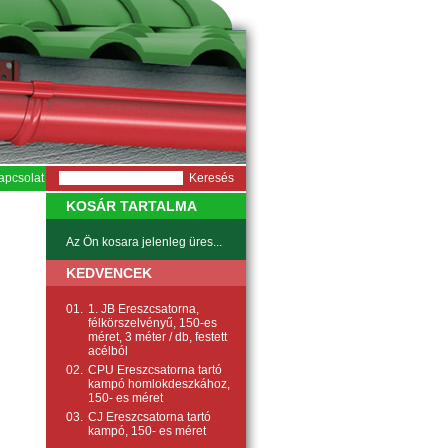
apcsolat
KOSÁR TARTALMA
Az Ön kosara jelenleg üres...
KEDVENCEK
01.
1. JB Ereszcsatorna,
félkörszelvényű, 150-es
méret, 3 méter / db, festett
acélból
02.
CPU Ereszcsatorna tartó
kampó homlokdeszkához,
150- es méret
03.
CJ Ereszcsatorna tartó
kampó, 150- es méret