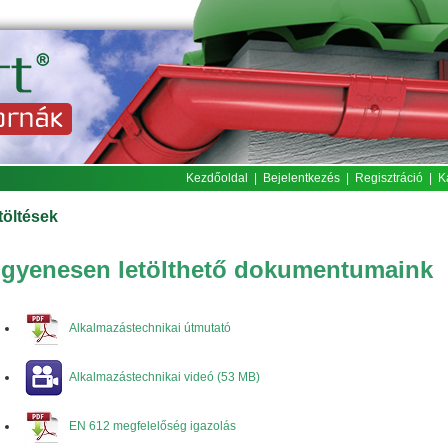
Kezdőoldal
|
Bejelentkezés
|
Regisztráció
|
K
töltések
ngyenesen letölthető dokumentumaink
Alkalmazástechnikai útmutató
Alkalmazástechnikai videó (53 MB)
EN 612 megfelelőség igazolás