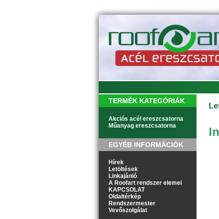
TERMÉK KATEGÓRIÁK
Le
Akciós acél ereszcsatorna
Műanyag ereszcsatorna
I
EGYÉB INFORMÁCIÓK
Hírek
Letöltések
Linkajánló
A Roofart rendszer elemei
KAPCSOLAT
Oldaltérkép
Rendszermester
Vevőszolgálat