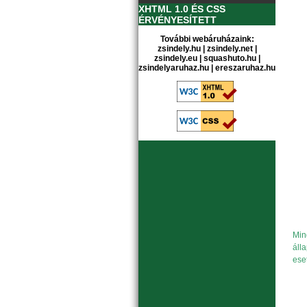
XHTML 1.0 ÉS CSS
ÉRVÉNYESÍTETT
További webáruházaink:
zsindely.hu
|
zsindely.net
|
zsindely.eu
|
squashuto.hu
|
zsindelyaruhaz.hu
|
ereszaruhaz.hu
Min
áll
ese