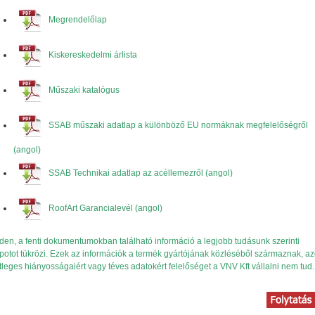
Megrendelőlap
Kiskereskedelmi árlista
Műszaki katalógus
SSAB műszaki adatlap a különböző EU normáknak megfelelőségről
(angol)
SSAB Technikai adatlap az acéllemezről (angol)
RoofArt Garancialevél (angol)
den, a fenti dokumentumokban található információ a legjobb tudásunk szerinti
apotot tükrözi. Ezek az információk a termék gyártójának közléséből származnak, a
tleges hiányosságaiért vagy téves adatokért felelőséget a VNV Kft vállalni nem tud.