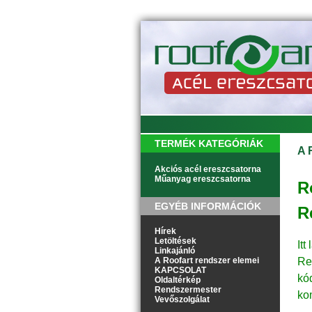
TERMÉK KATEGÓRIÁK
A 
Akciós acél ereszcsatorna
Műanyag ereszcsatorna
R
EGYÉB INFORMÁCIÓK
R
Hírek
Letöltések
It
Linkajánló
A Roofart rendszer elemei
Re
KAPCSOLAT
kó
Oldaltérkép
Rendszermester
ko
Vevőszolgálat