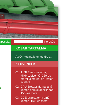
apcsolat
KOSÁR TARTALMA
Az Ön kosara jelenleg üres...
KEDVENCEK
01.
1. JB Ereszcsatorna,
félkörszelvényű, 150-es
méret, 3 méter / db, festett
acélból
02.
CPU Ereszcsatorna tartó
a
kampó homlokdeszkához,
150- es méret
03.
CJ Ereszcsatorna tartó
kampó, 150- es méret