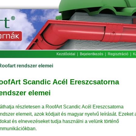
Kezdőoldal
|
Bejelentkezés
|
Regisztráció
|
K
Roofart rendszer elemei
oofArt Scandic Acél Ereszcsatorna
endszer elemei
t láthatja részletesen a RoofArt Scandic Acél Ereszcsatorna
ndszer elemeit, azok kódjait és magyar nyelvű leírását. Ezeket 
dokat és elnevezéseket tudja használni a velünk történő
mmunikációkban.