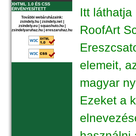
XHTML 1.0 ÉS CSS
Itt láthatj
ÉRVÉNYESÍTETT
További webáruházaink:
zsindely.hu
|
zsindely.net
|
RoofArt S
zsindely.eu
|
squashuto.hu
|
zsindelyaruhaz.hu
|
ereszaruhaz.hu
Ereszcsat
elemeit, a
magyar nye
Ezeket a 
elnevezése
használni 