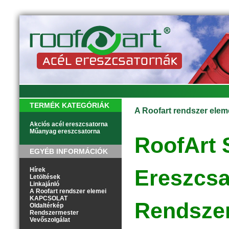
TERMÉK KATEGÓRIÁK
A Roofart rendszer elem
Akciós acél ereszcsatorna
Műanyag ereszcsatorna
RoofArt 
EGYÉB INFORMÁCIÓK
Ereszcsa
Hírek
Letöltések
Linkajánló
A Roofart rendszer elemei
KAPCSOLAT
Rendszer
Oldaltérkép
Rendszermester
Vevőszolgálat