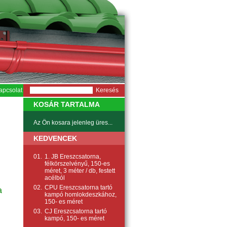
apcsolat
KOSÁR TARTALMA
Az Ön kosara jelenleg üres...
KEDVENCEK
01.
1. JB Ereszcsatorna,
félkörszelvényű, 150-es
méret, 3 méter / db, festett
acélból
02.
CPU Ereszcsatorna tartó
a
kampó homlokdeszkához,
150- es méret
03.
CJ Ereszcsatorna tartó
kampó, 150- es méret