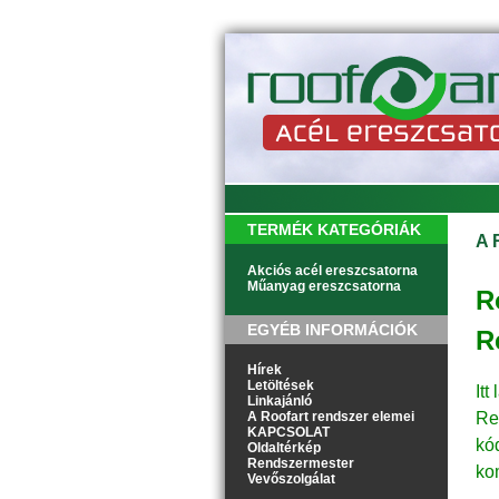
TERMÉK KATEGÓRIÁK
A 
Akciós acél ereszcsatorna
Műanyag ereszcsatorna
R
EGYÉB INFORMÁCIÓK
R
Hírek
Letöltések
It
Linkajánló
A Roofart rendszer elemei
Re
KAPCSOLAT
kó
Oldaltérkép
Rendszermester
ko
Vevőszolgálat