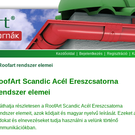
Kezdőoldal
|
Bejelentkezés
|
Regisztráció
|
K
Roofart rendszer elemei
oofArt Scandic Acél Ereszcsatorna
endszer elemei
t láthatja részletesen a RoofArt Scandic Acél Ereszcsatorna
ndszer elemeit, azok kódjait és magyar nyelvű leírását. Ezeket 
dokat és elnevezéseket tudja használni a velünk történő
mmunikációkban.