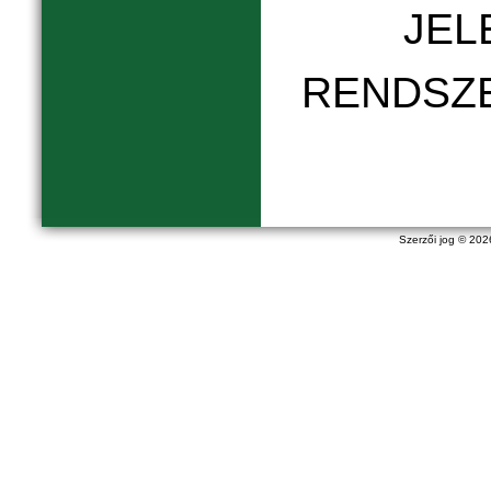
JEL
RENDSZ
Szerzői jog © 20