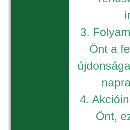
i
3. Folyam
Önt a fe
újdonságai
napr
4. Akcióin
Önt, e