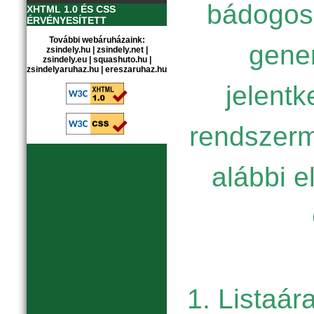
bádogos
XHTML 1.0 ÉS CSS
ÉRVÉNYESÍTETT
További webáruházaink:
gener
zsindely.hu
|
zsindely.net
|
zsindely.eu
|
squashuto.hu
|
zsindelyaruhaz.hu
|
ereszaruhaz.hu
jelent
rendszerm
alábbi e
1. Listaár