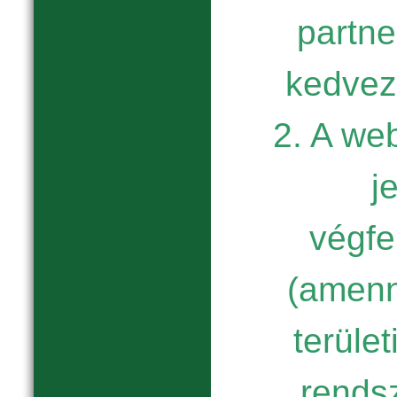
partne
kedvez
2. A we
j
végfe
(amenn
terület
rends