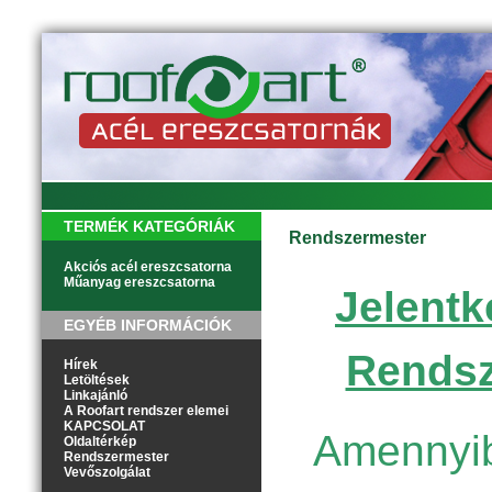
TERMÉK KATEGÓRIÁK
Rendszermester
Akciós acél ereszcsatorna
Műanyag ereszcsatorna
Jelentk
EGYÉB INFORMÁCIÓK
Rendsz
Hírek
Letöltések
Linkajánló
A Roofart rendszer elemei
KAPCSOLAT
Amennyib
Oldaltérkép
Rendszermester
Vevőszolgálat