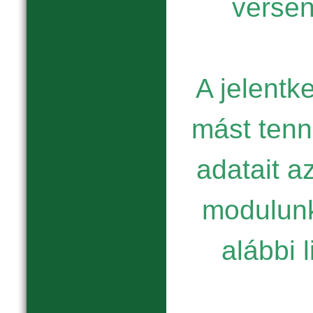
verse
A jelentk
mást tenni
adatait a
modulunk
alábbi l