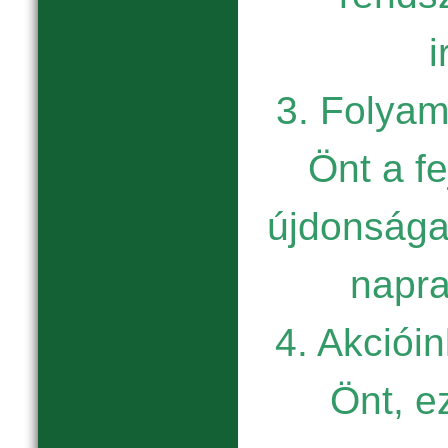
i
3. Folyam
Önt a fe
újdonságai
napr
4. Akcióin
Önt, e