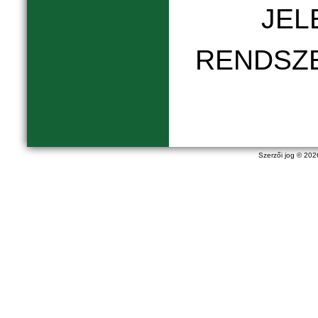
JEL
RENDSZ
Szerzői jog © 20