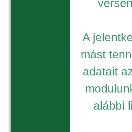
verse
A jelentk
mást tenni
adatait a
modulunk
alábbi l