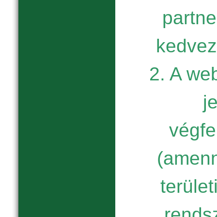
partne
kedvez
2. A we
j
végfe
(amenn
terület
rends