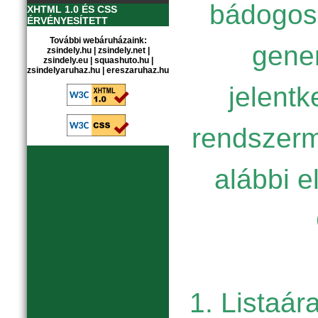
bádogos
XHTML 1.0 ÉS CSS
ÉRVÉNYESÍTETT
További webáruházaink:
gener
zsindely.hu
|
zsindely.net
|
zsindely.eu
|
squashuto.hu
|
zsindelyaruhaz.hu
|
ereszaruhaz.hu
jelent
rendszerm
alábbi e
1. Listaár