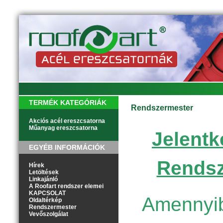
TERMÉK KATEGÓRIÁK
Rendszermester
Akciós acél ereszcsatorna
Műanyag ereszcsatorna
Jelentk
EGYÉB INFORMÁCIÓK
Rendsz
Hírek
Letöltések
Linkajánló
A Roofart rendszer elemei
KAPCSOLAT
Amennyib
Oldaltérkép
Rendszermester
Vevőszolgálat