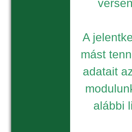
verse
A jelentk
mást tenni
adatait a
modulunk
alábbi l