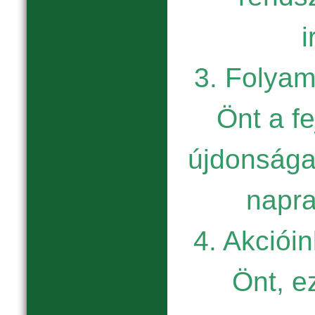
i
3. Folyam
Önt a fe
újdonságai
napr
4. Akcióin
Önt, e