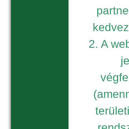
partne
kedvez
2. A we
j
végfe
(amenn
terület
rends