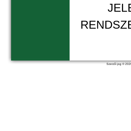
JEL
RENDSZ
Szerzői jog © 20