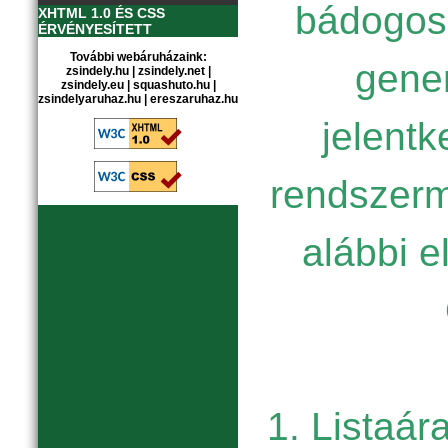
bádogos
XHTML 1.0 ÉS CSS
ÉRVÉNYESÍTETT
További webáruházaink:
gener
zsindely.hu
|
zsindely.net
|
zsindely.eu
|
squashuto.hu
|
zsindelyaruhaz.hu
|
ereszaruhaz.hu
jelent
rendszerm
alábbi e
1. Listaár