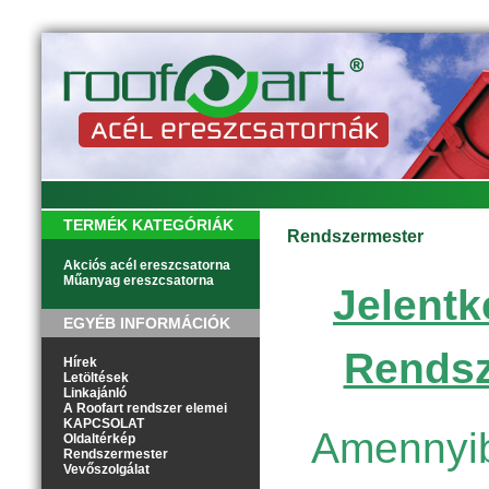
TERMÉK KATEGÓRIÁK
Rendszermester
Akciós acél ereszcsatorna
Műanyag ereszcsatorna
Jelentk
EGYÉB INFORMÁCIÓK
Rendsz
Hírek
Letöltések
Linkajánló
A Roofart rendszer elemei
KAPCSOLAT
Amennyib
Oldaltérkép
Rendszermester
Vevőszolgálat