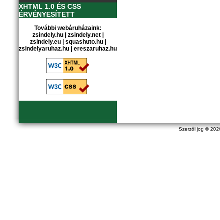
XHTML 1.0 ÉS CSS
ÉRVÉNYESÍTETT
További webáruházaink:
zsindely.hu
|
zsindely.net
|
zsindely.eu
|
squashuto.hu
|
zsindelyaruhaz.hu
|
ereszaruhaz.hu
Szerzői jog © 20