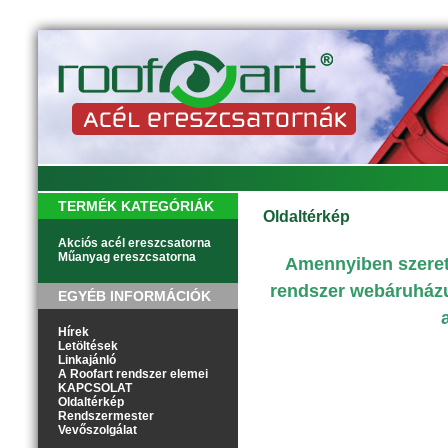
TERMÉK KATEGÓRIÁK
Oldaltérkép
Akciós acél ereszcsatorna
Műanyag ereszcsatorna
Amennyiben szeretn
rendszer webáruházu
EGYÉB INFORMÁCIÓK
Hírek
Letöltések
Linkajánló
A Roofart rendszer elemei
KAPCSOLAT
Oldaltérkép
Rendszermester
Vevőszolgálat