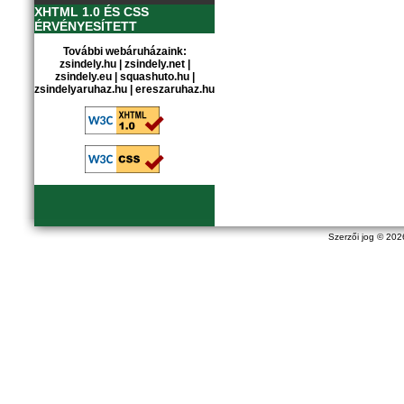
XHTML 1.0 ÉS CSS
ÉRVÉNYESÍTETT
További webáruházaink:
zsindely.hu
|
zsindely.net
|
zsindely.eu
|
squashuto.hu
|
zsindelyaruhaz.hu
|
ereszaruhaz.hu
Szerzői jog © 20