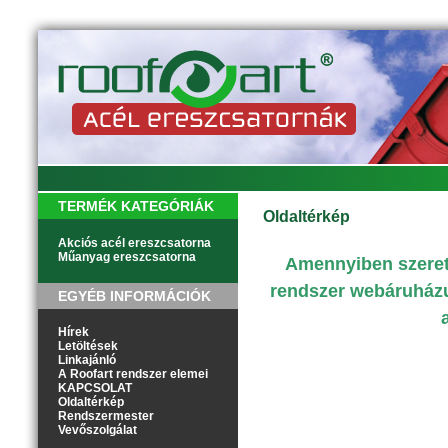
TERMÉK KATEGÓRIÁK
Oldaltérkép
Akciós acél ereszcsatorna
Műanyag ereszcsatorna
Amennyiben szeretn
rendszer webáruházu
EGYÉB INFORMÁCIÓK
Hírek
Letöltések
Linkajánló
A Roofart rendszer elemei
KAPCSOLAT
Oldaltérkép
Rendszermester
Vevőszolgálat