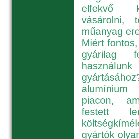
elfekvő k
vásárolni, 
műanyag eres
Miért fontos
gyárilag 
használunk
gyártásához
alumínium
piacon, a
festett l
költségkímé
gyártók oly