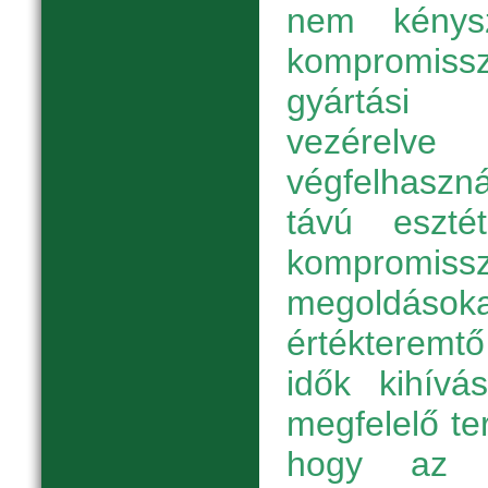
nem kénysz
kompromissz
gyártási 
vezérelve
végfelhasz
távú esztét
kompromissz
megoldá
értékteremt
idők kihívá
megfelelő te
hogy az e