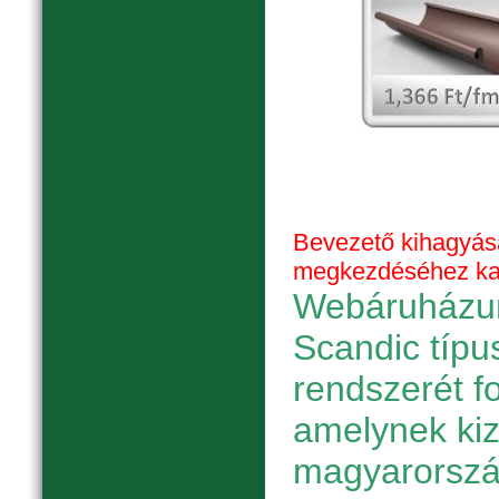
Bevezető kihagyás
megkezdéséhez katt
Webáruházun
Scandic típu
rendszerét f
amelynek ki
magyarorszá