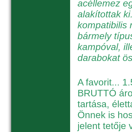
acéllemez e
alakítottak k
kompatibilis
bármely típu
kampóval, il
darabokat ö
A favorit... 1
BRUTTÓ áron 
tartása, élet
Önnek is hos
jelent tetője