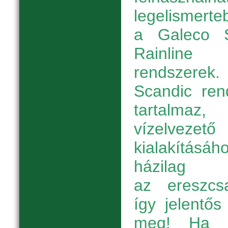
legelismert
a Galeco 
Rainline
rendsze
Scandic ren
tartalmaz
vízelvez
kialakításá
házilag 
az ereszcsa
így jelentős
meg! Ha a