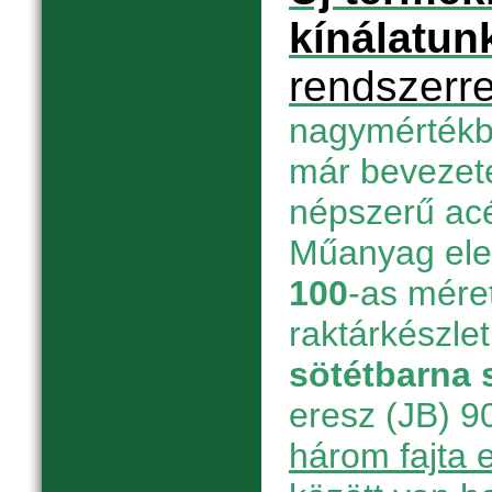
kínálatun
rendszerre
nagymértékbe
már bevezete
népszerű acél
Műanyag el
100
-as mére
raktárkészle
sötétbarna 
eresz (JB) 90
három fajta 