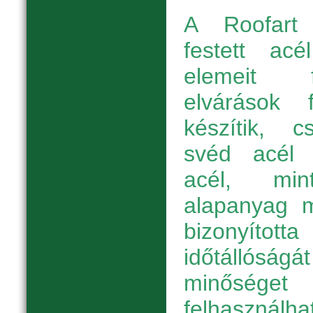
A Roofart 
festett acé
elemeit f
elvárások f
készítik, 
svéd acél f
acél, min
alapanyag 
bizonyítot
időtállóság
minőség
felhaszná