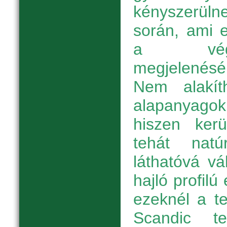
kényszerülne
során, ami e
a végt
megjelenésé
Nem alakít
alapanyagok
hiszen kerü
tehát nat
láthatóvá vá
hajló profil
ezeknél a t
Scandic te