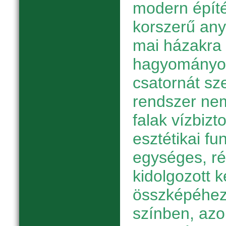
modern épít
korszerű any
mai házakra
hagyományos
csatornát sze
rendszer nem
falak vízbizt
esztétikai fun
egységes, r
kidolgozott k
összképéhez
színben, azon