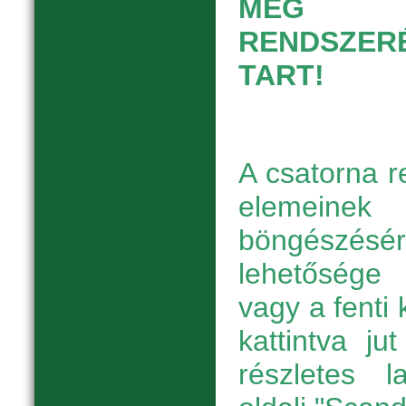
MEG ER
RENDSZERÉ
TART!
A csatorna r
elemeinek
böngészésé
lehetőség
vagy a fenti
kattintva j
részletes 