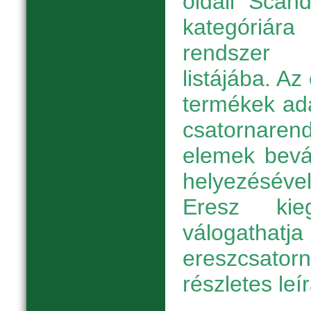
oldali "Scan
kategóriára
rendszer
listájába. A
termékek ada
csatornarend
elemek bevá
helyezésév
Eresz kieg
válogath
ereszcsato
részletes leí