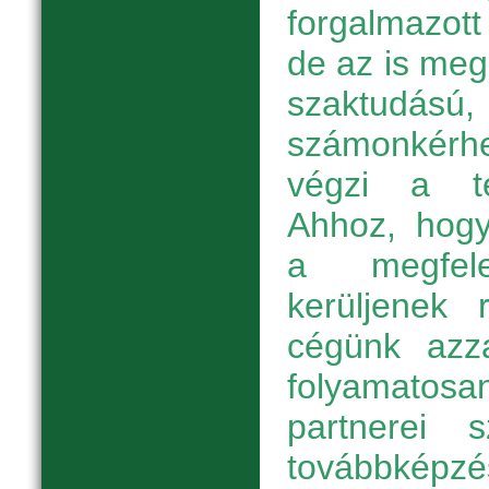
forgalmazott
de az is meg
szaktud
számonkérh
végzi a te
Ahhoz, hogy
a megfele
kerüljenek r
cégünk azza
folyamatosan
partnerei
továbbképz