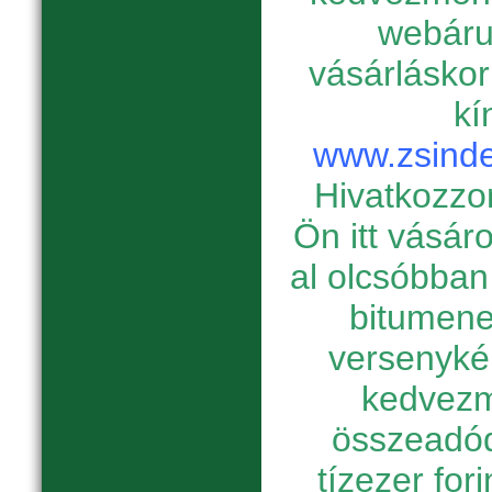
webáru
vásárláskor
kí
www.zsinde
Hivatkozzon
Ön itt vásár
al olcsóbban
bitumene
versenyké
kedvezm
összeadód
tízezer for