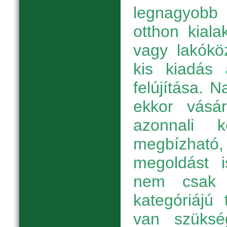
legnagyobb
otthon kiala
vagy lakókö
kis kiadás 
felújítása. 
ekkor vásár
azonnali 
megbízha
megoldást i
nem csak 
kategóriájú
van szüksé