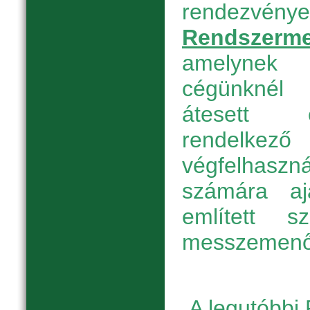
rendezvény
Rendszerme
amelynek 
cégünknél
átesett é
rendelkező 
végfelhas
számára aj
említett s
messzemenőe
A legutóbbi