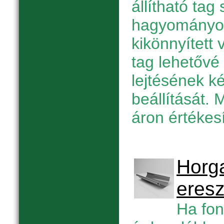
állítható tag
hagyományos
kikönnyített 
tag lehetővé 
lejtésének k
beállítását. 
áron értékesí
Horga
eres
Ha fon