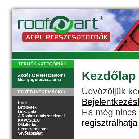
TERMÉK KATEGÓRIÁK
Kezdőlap
Akciós acél ereszcsatorna
Műanyag ereszcsatorna
Üdvözöljük k
EGYÉB INFORMÁCIÓK
Bejelentkezésh
Hírek
Letöltések
Ha még nincs 
Linkajánló
A Roofart rendszer elemei
regisztrálhatj
KAPCSOLAT
Oldaltérkép
Rendszermester
Vevőszolgálat