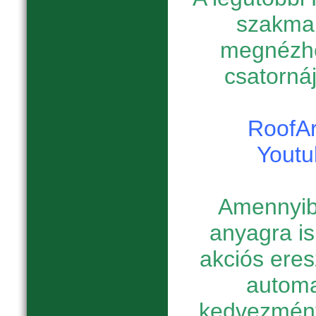
szakmai
megnézhe
csatornáj
RoofAr
Youtu
Amennyib
anyagra is
akciós eres
automa
kedvezmény