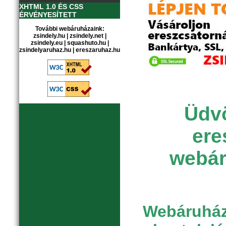
XHTML 1.0 ÉS CSS
ÉRVÉNYESÍTETT
További webáruházaink:
zsindely.hu
|
zsindely.net
|
zsindely.eu
|
squashuto.hu
|
zsindelyaruhaz.hu
|
ereszaruhaz.hu
Üdvö
ere
webár
Webáruházu