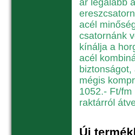
ár legalább a
ereszcsator
acél minőség
csatornánk 
kínálja a hor
acél kombiná
biztonságot, 
mégis kompr
1052.- Ft/fm 
raktárról átv
Új termék