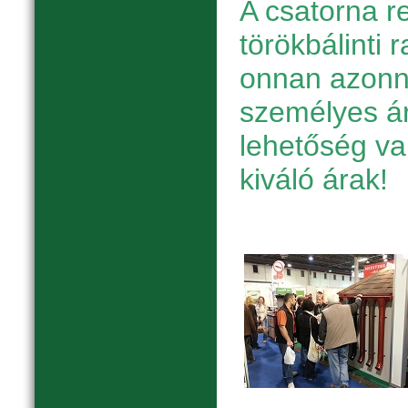
A csatorna r
törökbálinti 
onnan azonnal
személyes ár
lehetőség v
kiváló árak!