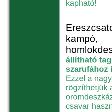
kapható!
Ereszcsato
kampó,
homlokde
állítható ta
szarufához 
Ezzel a nagy
rögzíthetjük 
oromdeszkáz
csavar haszn