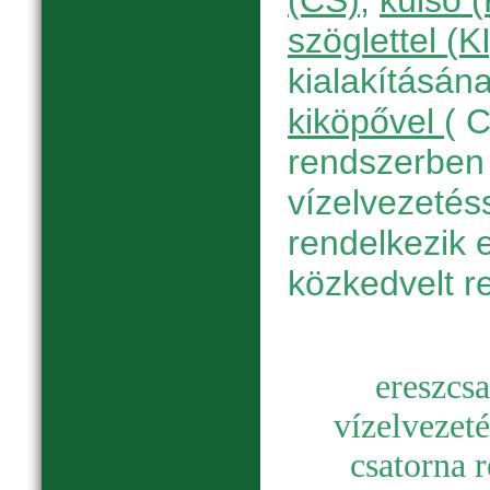
(CS)
,
külső 
szöglettel (KI
kialakításán
kiköpővel
( 
rendszerben 
vízelvezetés
rendelkezik 
közkedvelt r
e
reszcsa
vízelvezetés
csatorna 