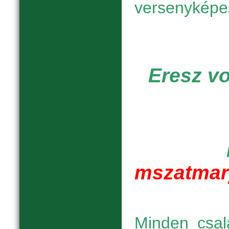
versenyképe
Eresz vo
mszatmar
Minden csal