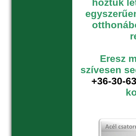
hoztuk lé
egyszerűen
otthonábó
r
Eresz 
szívesen se
+36-30-6
ko