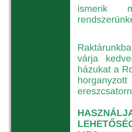
ismerik m
rendszerünke
Raktárunkb
várja kedve
házukat a Ro
horga
ereszcsatorn
HASZNÁLJ
LEHETŐSÉ