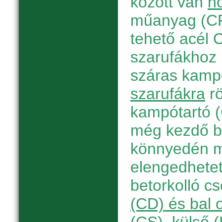
között van
h
műanyag (CP
tehető acél C
szarufákhoz r
száras kamp
szarufákra
rö
kampótartó 
még kezdő b
könnyedén m
elengedhetetl
betorkolló c
(CD) és bal 