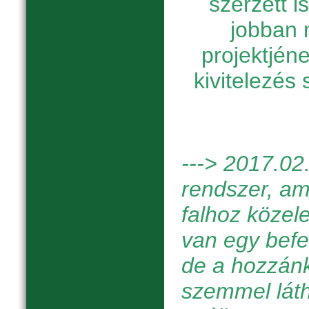
szerzett 
jobban 
projektjén
kivitelezés
---> 201
7.02
rendszer, ami
falhoz közel
van egy befel
de a hozzán
szemmel láth