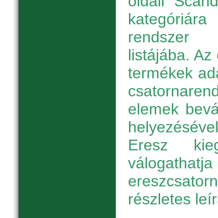
oldali "Scan
kategóriára
rendszer
listájába. A
termékek ada
csatornarend
elemek bevá
helyezésév
Eresz kieg
válogath
ereszcsato
részletes leí