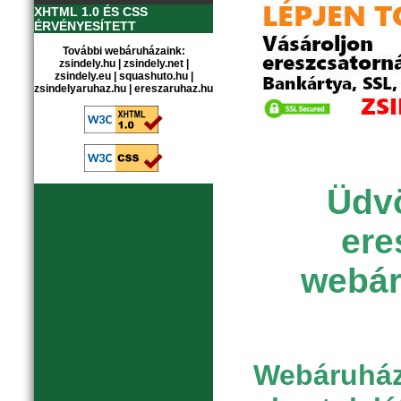
XHTML 1.0 ÉS CSS
ÉRVÉNYESÍTETT
További webáruházaink:
zsindely.hu
|
zsindely.net
|
zsindely.eu
|
squashuto.hu
|
zsindelyaruhaz.hu
|
ereszaruhaz.hu
Üdvö
ere
webár
Webáruházu