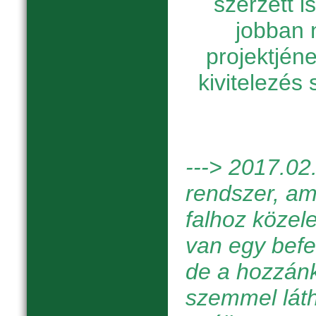
szerzett 
jobban 
projektjén
kivitelezés
---> 201
7.02
rendszer, ami
falhoz közel
van egy befel
de a hozzán
szemmel láth