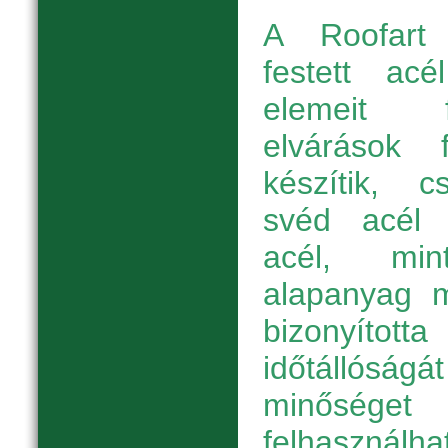
A Roofart 
festett acé
elemeit f
elvárások f
készítik, 
svéd acél f
acél, min
alapanyag 
bizonyítot
időtállóság
minőség
felhaszná