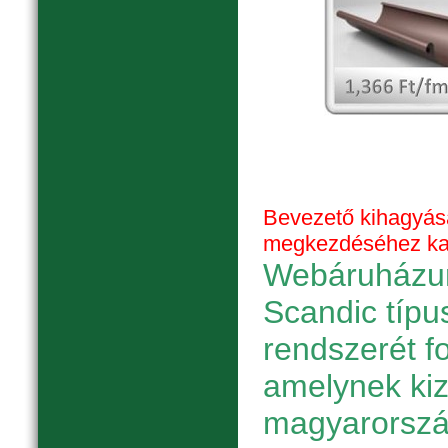
Bevezető kihagyás
megkezdéséhez katt
Webáruházun
Scandic típu
rendszerét f
amelynek ki
magyarorszá