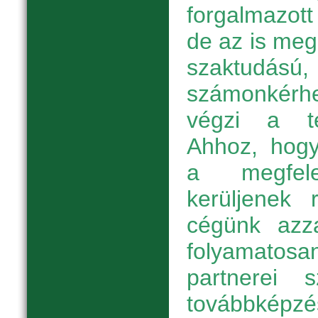
forgalmazott
de az is meg
szaktud
számonkérh
végzi a te
Ahhoz, hogy
a megfele
kerüljenek r
cégünk azza
folyamatosan
partnerei
továbbképz