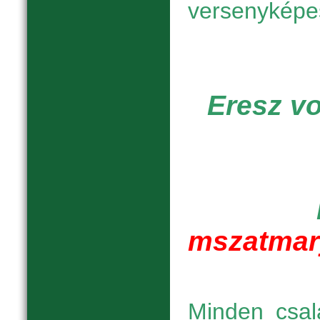
versenyképe
Eresz vo
mszatmar
Minden csal