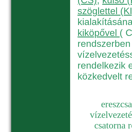
(CS)
,
külső 
szöglettel (KI
kialakításán
kiköpővel
( 
rendszerben 
vízelvezetés
rendelkezik 
közkedvelt r
e
reszcsa
vízelvezetés
csatorna 