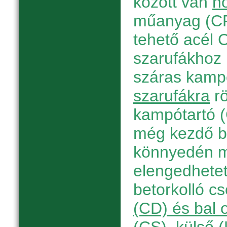
között van
h
műanyag (CP
tehető acél C
szarufákhoz r
száras kamp
szarufákra
rö
kampótartó 
még kezdő b
könnyedén m
elengedhetetl
betorkolló c
(CD) és bal 