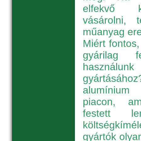
elfekvő k
vásárolni, 
műanyag eres
Miért fontos
gyárilag 
használunk
gyártásához
alumínium
piacon, a
festett l
költségkímé
gyártók oly