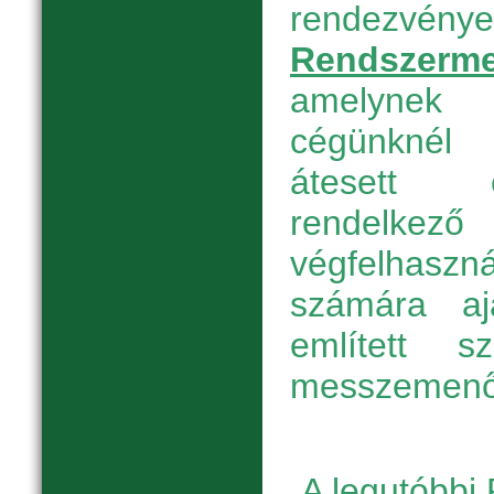
rendezvény
Rendszerme
amelynek 
cégünknél
átesett é
rendelkező 
végfelhas
számára aj
említett s
messzemenőe
A legutóbbi