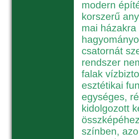
modern épít
korszerű any
mai házakra
hagyományos
csatornát sze
rendszer nem
falak vízbizt
esztétikai fun
egységes, r
kidolgozott k
összképéhez
színben, azon