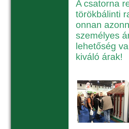
A csatorna r
törökbálinti 
onnan azonnal
személyes ár
lehetőség v
kiváló árak!