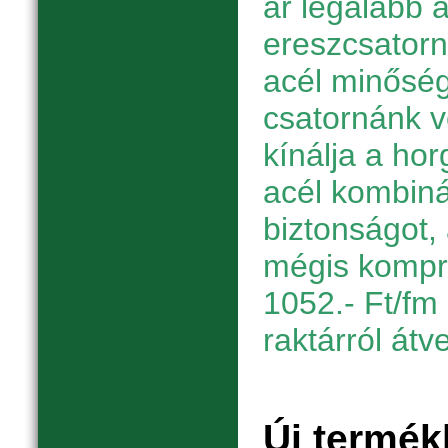
ár legalább a
ereszcsator
acél minőség
csatornánk 
kínálja a hor
acél kombiná
biztonságot, 
mégis kompr
1052.- Ft/fm 
raktárról átv
Új termék