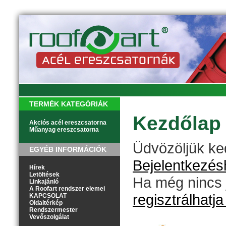
TERMÉK KATEGÓRIÁK
Kezdőlap
Akciós acél ereszcsatorna
Műanyag ereszcsatorna
Üdvözöljük k
EGYÉB INFORMÁCIÓK
Bejelentkezésh
Hírek
Letöltések
Ha még nincs 
Linkajánló
A Roofart rendszer elemei
regisztrálhatj
KAPCSOLAT
Oldaltérkép
Rendszermester
Vevőszolgálat