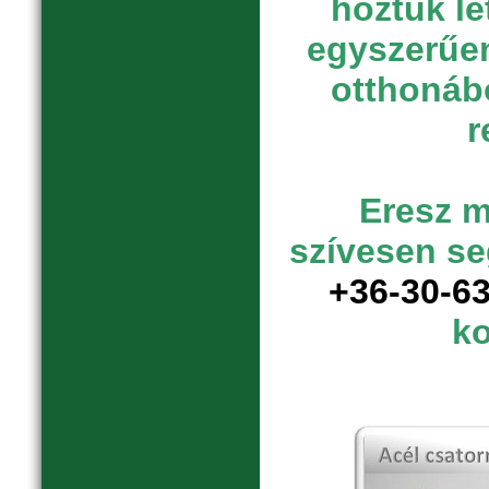
hoztuk lé
egyszerűen
otthonábó
r
Eresz 
szívesen se
+36-30-6
ko