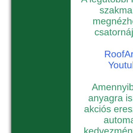
szakmai
megnézhe
csatornáj
RoofAr
Youtu
Amennyib
anyagra is
akciós eres
automa
kedvezmény