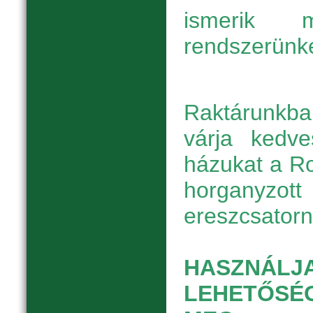
ismerik m
rendszerünke
Raktárunkb
várja kedve
házukat a Ro
horga
ereszcsatorn
HASZNÁLJ
LEHETŐSÉ