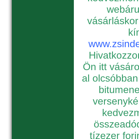
webáru
vásárláskor
kí
www.zsinde
Hivatkozzon
Ön itt vásár
al olcsóbban
bitumene
versenyké
kedvezm
összeadód
tízezer for