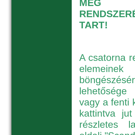
MEG ER
RENDSZERÉ
TART!
A csatorna r
elemeinek
böngészésé
lehetőség
vagy a fenti
kattintva j
részletes 