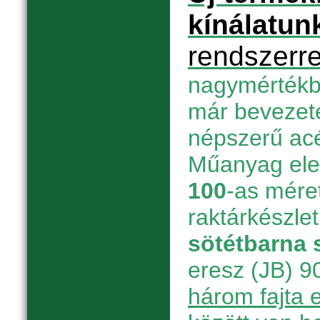
kínálatun
rendszerre
nagymértékbe
már bevezete
népszerű acél
Műanyag el
100
-as mére
raktárkészle
sötétbarna 
eresz (JB) 90
három fajta 