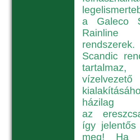
legelismert
a Galeco 
Rainline
rendsze
Scandic ren
tartalmaz
vízelvez
kialakításá
házilag 
az ereszcsa
így jelentős
meg! Ha a