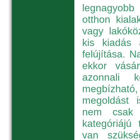
legnagyobb
otthon kiala
vagy lakókö
kis kiadás 
felújítása. 
ekkor vásár
azonnali 
megbízha
megoldást i
nem csak 
kategóriájú
van szüksé