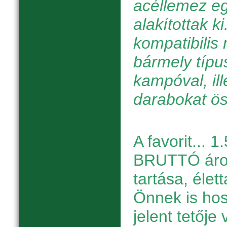
acéllemez e
alakítottak k
kompatibilis
bármely típu
kampóval, il
darabokat ö
A favorit... 1
BRUTTÓ áron 
tartása, élet
Önnek is hos
jelent tetője