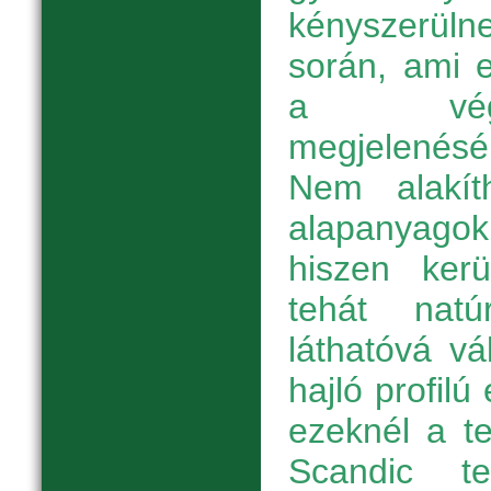
kényszerülne
során, ami e
a végt
megjelenésé
Nem alakít
alapanyagok
hiszen kerü
tehát nat
láthatóvá vá
hajló profil
ezeknél a t
Scandic te