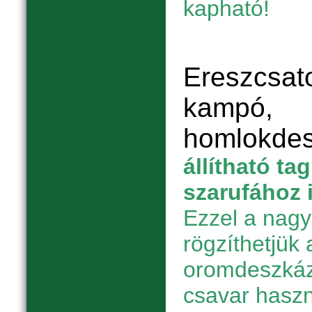
kapható!
Ereszcsato
kampó,
homlokde
állítható ta
szarufához 
Ezzel a nagy
rögzíthetjük 
oromdeszkáz
csavar haszn