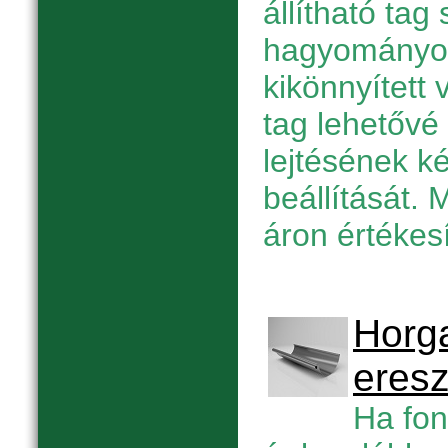
állítható tag
hagyományos
kikönnyített 
tag lehetővé 
lejtésének k
beállítását. 
áron értékesí
Horga
eres
Ha fon