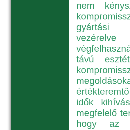
nem kénysz
kompromissz
gyártási 
vezérelve
végfelhasz
távú esztét
kompromissz
megoldá
értékteremt
idők kihívá
megfelelő te
hogy az e