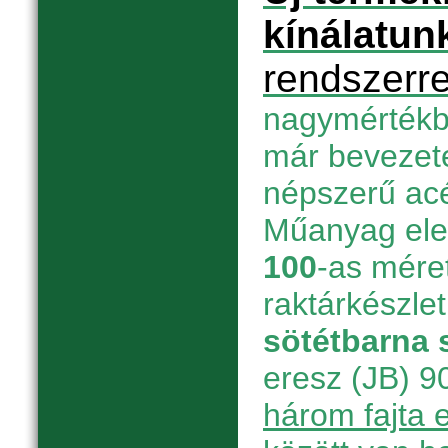
kínálatun
rendszerre
nagymértékbe
már bevezete
népszerű acél
Műanyag el
100
-as mére
raktárkészle
sötétbarna 
eresz (JB) 90
három fajta 