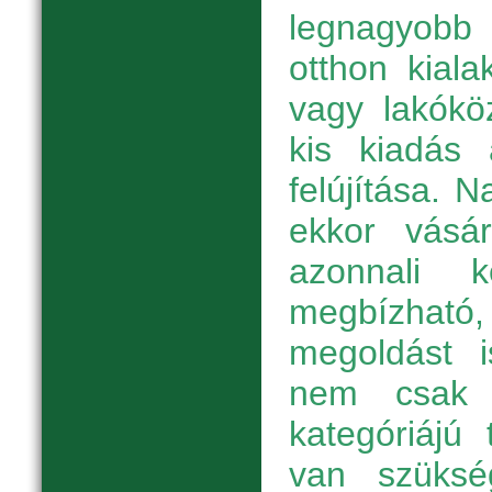
legnagyobb
otthon kiala
vagy lakókö
kis kiadás 
felújítása. 
ekkor vásár
azonnali 
megbízha
megoldást i
nem csak 
kategóriájú
van szüksé