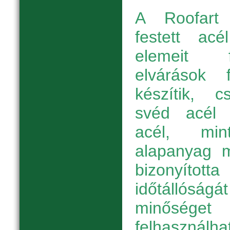
A Roofart 
festett acé
elemeit f
elvárások f
készítik, 
svéd acél f
acél, min
alapanyag 
bizonyítot
időtállóság
minőség
felhaszná