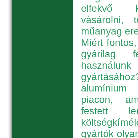
elfekvő k
vásárolni, 
műanyag eres
Miért fontos
gyárilag 
használunk
gyártásához
alumínium
piacon, a
festett l
költségkímé
gyártók oly