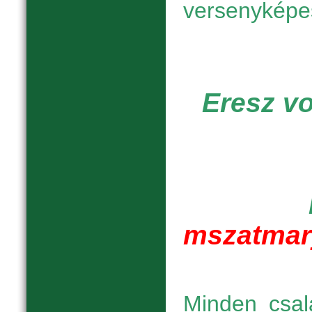
versenyképe
Eresz vo
mszatmar
Minden csal