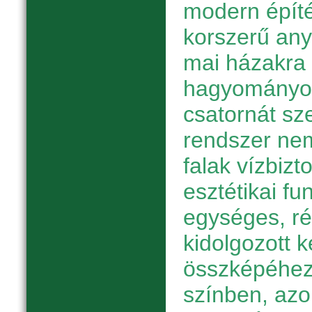
modern épít
korszerű any
mai házakra
hagyományos
csatornát sze
rendszer nem
falak vízbizt
esztétikai fun
egységes, r
kidolgozott k
összképéhez
színben, azon