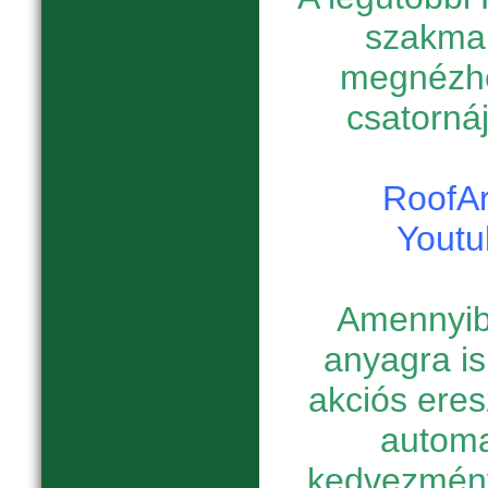
szakmai
megnézhe
csatornáj
RoofAr
Youtu
Amennyib
anyagra is
akciós eres
automa
kedvezmény