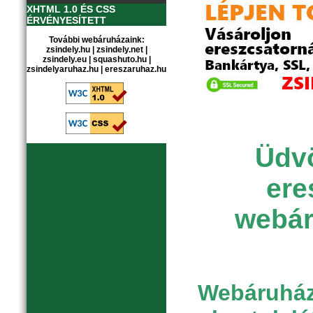
XHTML 1.0 ÉS CSS
ÉRVÉNYESÍTETT
További webáruházaink:
zsindely.hu
|
zsindely.net
|
zsindely.eu
|
squashuto.hu
|
zsindelyaruhaz.hu
|
ereszaruhaz.hu
Üdvö
ere
webár
Webáruházu