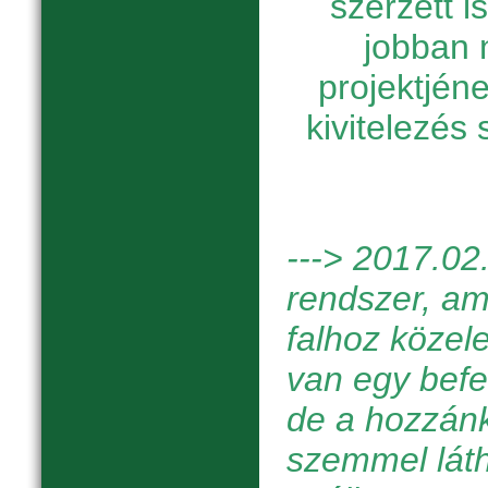
szerzett 
jobban 
projektjén
kivitelezés
---> 201
7.02
rendszer, ami
falhoz közel
van egy befel
de a hozzán
szemmel láth