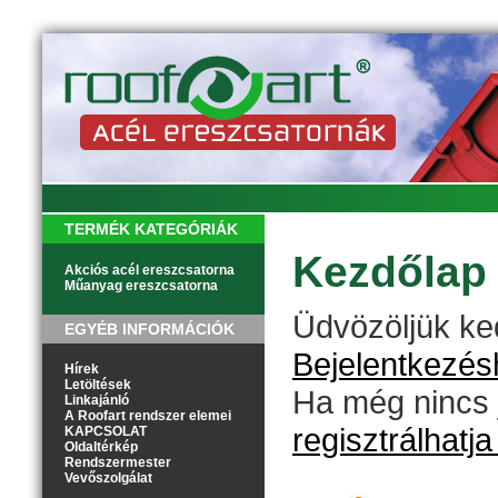
TERMÉK KATEGÓRIÁK
Kezdőlap
Akciós acél ereszcsatorna
Műanyag ereszcsatorna
Üdvözöljük k
EGYÉB INFORMÁCIÓK
Bejelentkezésh
Hírek
Letöltések
Ha még nincs 
Linkajánló
A Roofart rendszer elemei
regisztrálhatj
KAPCSOLAT
Oldaltérkép
Rendszermester
Vevőszolgálat