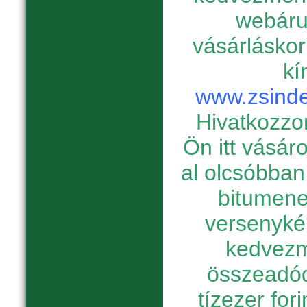
webáru
vásárláskor
kí
www.zsinde
Hivatkozzon
Ön itt vásár
al olcsóbban
bitumene
versenyké
kedvezm
összeadód
tízezer for