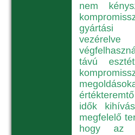
nem kénysz
kompromissz
gyártási 
vezérelve
végfelhasz
távú esztét
kompromissz
megoldá
értékteremt
idők kihívá
megfelelő te
hogy az e