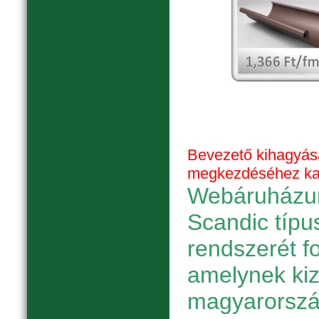
Bevezető kihagyás
megkezdéséhez katt
Webáruházun
Scandic típu
rendszerét f
amelynek ki
magyarorszá