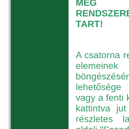
MEG ER
RENDSZERÉ
TART!
A csatorna r
elemeinek
böngészésé
lehetőség
vagy a fenti
kattintva j
részletes 