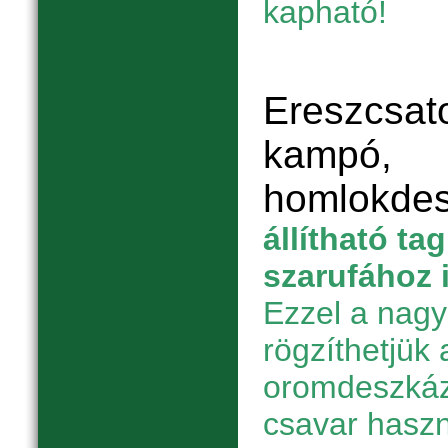
kapható!
Ereszcsato
kampó,
homlokde
állítható ta
szarufához 
Ezzel a nagy
rögzíthetjük 
oromdeszkáz
csavar haszn