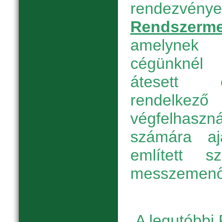
rendezvény
Rendszerme
amelynek 
cégünknél
átesett é
rendelkező 
végfelhas
számára aj
említett s
messzemenőe
A legutóbbi