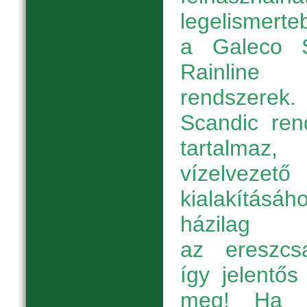
legelismert
a Galeco 
Rainline
rendsze
Scandic ren
tartalmaz
vízelvez
kialakításá
házilag 
az ereszcsa
így jelentős
meg! Ha a