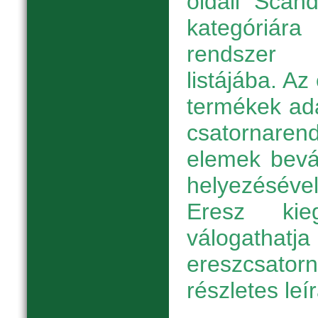
oldali "Scan
kategóriára
rendszer
listájába. A
termékek ada
csatornarend
elemek bevá
helyezésév
Eresz kieg
válogath
ereszcsato
részletes leí