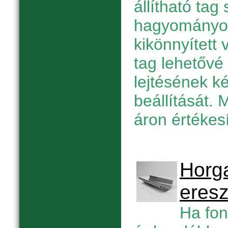
állítható tag
hagyományos
kikönnyített 
tag lehetővé 
lejtésének k
beállítását. 
áron értékesí
Horga
eres
Ha fon