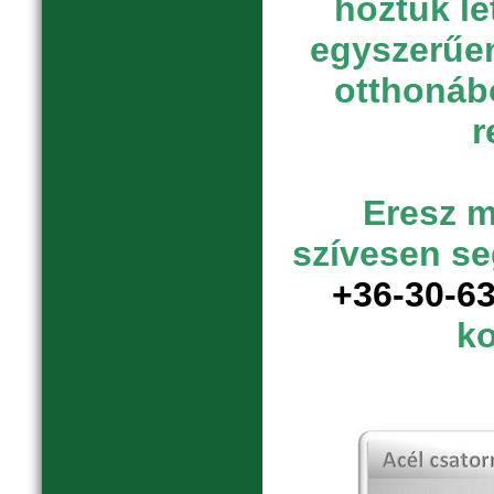
hoztuk lé
egyszerűen
otthonábó
r
Eresz 
szívesen se
+36-30-6
ko