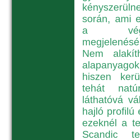
kényszerülne
során, ami e
a végt
megjelenésé
Nem alakít
alapanyagok
hiszen kerü
tehát nat
láthatóvá vá
hajló profil
ezeknél a t
Scandic te