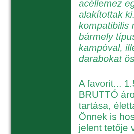
acéllemez e
alakítottak k
kompatibilis
bármely típu
kampóval, il
darabokat ö
A favorit... 1
BRUTTÓ áron 
tartása, élet
Önnek is hos
jelent tetője