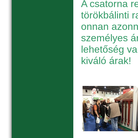
A csatorna r
törökbálinti 
onnan azonnal
személyes ár
lehetőség v
kiváló árak!