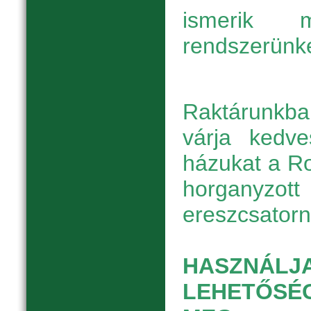
ismerik m
rendszerünke
Raktárunkb
várja kedve
házukat a Ro
horga
ereszcsatorn
HASZNÁLJ
LEHETŐSÉ