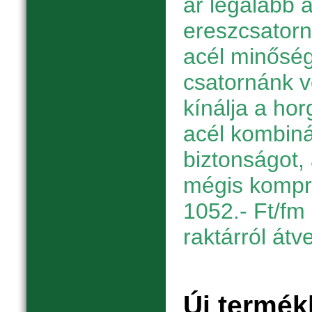
ár legalább a
ereszcsator
acél minőség
csatornánk 
kínálja a hor
acél kombiná
biztonságot, 
mégis kompr
1052.- Ft/fm 
raktárról átv
Új termék