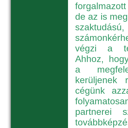
forgalmazott
de az is meg
szaktud
számonkérh
végzi a te
Ahhoz, hogy
a megfele
kerüljenek r
cégünk azza
folyamatosan
partnerei
továbbképz