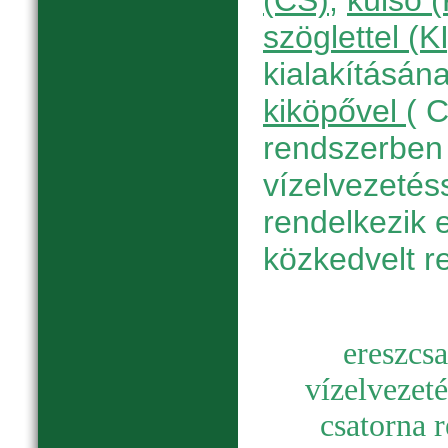
(CS)
,
külső 
szöglettel (KI
kialakításán
kiköpővel
( 
rendszerben 
vízelvezetés
rendelkezik 
közkedvelt r
e
reszcsa
vízelvezetés
csatorna 