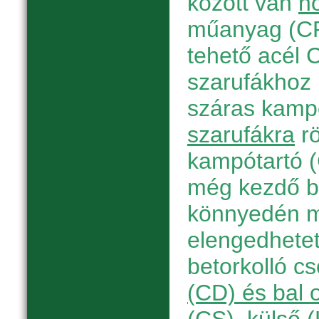
között van
h
műanyag (CP
tehető acél C
szarufákhoz r
száras kamp
szarufákra
rö
kampótartó 
még kezdő b
könnyedén m
elengedhetetl
betorkolló c
(CD) és bal 