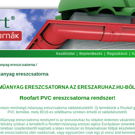
Kezdőoldal
|
Bejelentkezés
|
Regisztráció
|
K
nyag ereszcsatorna
/
anyag ereszcsatorna
MŰANYAG ERESZCSATORNA AZ ERESZARUHAZ.HU-BÓL
Roofart PVC ereszcsatorna rendszer!
mium minőségű műanyag ereszcsatorna raktárkészletről. Új termékünk a Roofart 
PVC terméke, mely 8019-es sötétbarna színben érhető el raktárkészletről.
Műanyag ereszcsatorna rendszert is az ereszaruhaz.hu oldalon érdemes vásárolni
Néhány szóban a termékről:a Roofart műanyag ereszei egész Európában ismertek
ánkban szeptembertől kapható a teljes rendszer és folyamatosan töltjük készletein
kik ereszcsatorna után vadásznak, vagy egyszerűen csak egy jó eresz árat keresne