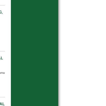
ű,
AL
arna
RAL