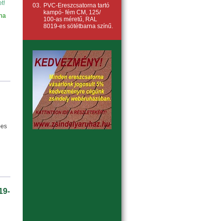
t!
03.
PVC-Ereszcsatorna tartó
kampó- fém CM, 125/
rna
100-as méretű, RAL
8019-es sötétbarna színű.
-es
19-