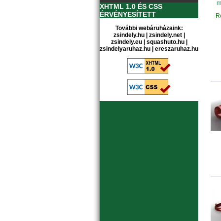
m
XHTML 1.0 ÉS CSS
ÉRVÉNYESÍTETT
Ro
További webáruházaink:
zsindely.hu
|
zsindely.net
|
zsindely.eu
|
squashuto.hu
|
zsindelyaruhaz.hu
|
ereszaruhaz.hu