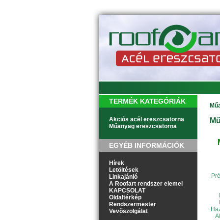
TERMÉK KATEGÓRIÁK
Műa
Akciós acél ereszcsatorna
Mű
Műanyag ereszcsatorna
EGYÉB INFORMÁCIÓK
Hírek
Letöltések
Pré
Linkajánló
A Roofart rendszer elemei
KAPCSOLAT
Oldaltérkép
Rendszermester
Haz
Vevőszolgálat
A