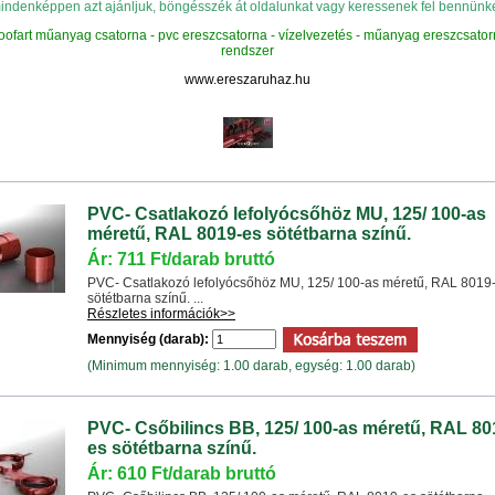
indenképpen azt ajánljuk, böngésszék át oldalunkat vagy keressenek fel bennünke
ofart műanyag csatorna - pvc ereszcsatorna - vízelvezetés - műanyag ereszcsato
rendszer
www.ereszaruhaz.hu
PVC- Csatlakozó lefolyócsőhöz MU, 125/ 100-as
méretű, RAL 8019-es sötétbarna színű.
Ár: 711 Ft/darab bruttó
PVC- Csatlakozó lefolyócsőhöz MU, 125/ 100-as méretű, RAL 8019
sötétbarna színű. ...
Részletes információk>>
Mennyiség (darab):
(Minimum mennyiség: 1.00 darab, egység: 1.00 darab)
PVC- Csőbilincs BB, 125/ 100-as méretű, RAL 80
es sötétbarna színű.
Ár: 610 Ft/darab bruttó