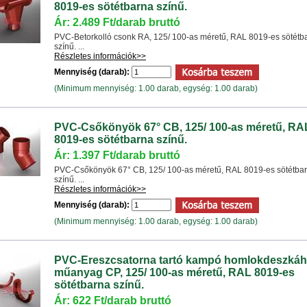
8019-es sötétbarna színű.
Ár: 2.489 Ft/darab bruttó
PVC-Betorkolló csonk RA, 125/ 100-as méretű, RAL 8019-es sötétb
színű. ...
Részletes információk>>
Mennyiség (darab):
(Minimum mennyiség: 1.00 darab, egység: 1.00 darab)
PVC-Csőkönyök 67° CB, 125/ 100-as méretű, RA
8019-es sötétbarna színű.
Ár: 1.397 Ft/darab bruttó
PVC-Csőkönyök 67° CB, 125/ 100-as méretű, RAL 8019-es sötétba
színű. ...
Részletes információk>>
Mennyiség (darab):
(Minimum mennyiség: 1.00 darab, egység: 1.00 darab)
PVC-Ereszcsatorna tartó kampó homlokdeszká
műanyag CP, 125/ 100-as méretű, RAL 8019-es
sötétbarna színű.
Ár: 622 Ft/darab bruttó