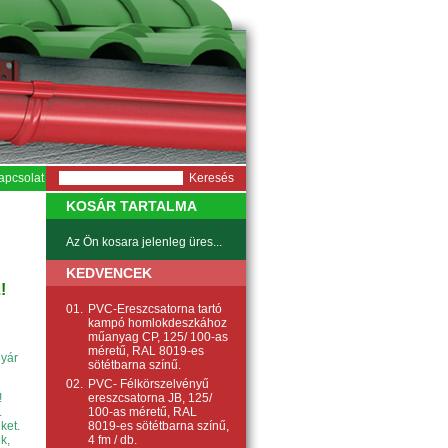
apcsolat
KOSÁR TARTALMA
Az Ön kosara jelenleg üres...
KEDVENCEK
!
01.
PVC-Ereszcsatorna tartó
kampó homlokdeszkához
műanyag CP, 125/ 100-as
méretű, RAL 8019-es
gyár
sötétbarna színű.
02.
PVC- Félkörszelvényű
ereszcsatorna JB, 125/
!
100-as méretű, RAL
.
8019-es sötétbarna színű,
ket.
4 fm / db.
k,