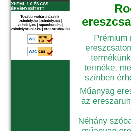
XHTML 1.0 ÉS CSS
Ro
ÉRVÉNYESÍTETT
További webáruházaink:
ereszcsa
zsindely.hu
|
zsindely.net
|
zsindely.eu
|
squashuto.hu
|
zsindelyaruhaz.hu
|
ereszaruhaz.hu
Prémium 
ereszcsatorn
termékünk
terméke, me
színben érhe
Műanyag eres
az ereszaruh
Néhány szóban
műanyag ere