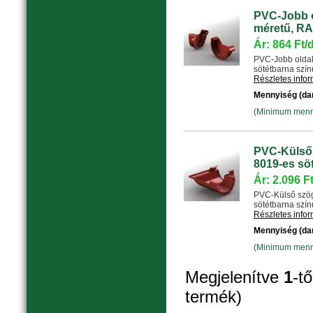
PVC-Jobb o
méretű, RA
Ár: 864 Ft/
PVC-Jobb oldal
sötétbarna színű.
Részletes info
Mennyiség (da
(Minimum menny
PVC-Külső 
8019-es sö
Ár: 2.096 F
PVC-Külső szög
sötétbarna színű.
Részletes info
Mennyiség (da
(Minimum menny
Megjelenítve
1
-t
termék)