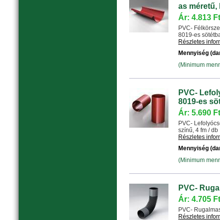
as méretű, 
Ár: 4.813 F
PVC- Félkörsze
8019-es sötétbar
Részletes info
Mennyiség (da
(Minimum menny
PVC- Lefol
8019-es söt
Ár: 5.690 F
PVC- Lefolyócs
színű, 4 fm / db .
Részletes info
Mennyiség (da
(Minimum menny
PVC- Ruga
Ár: 4.705 F
PVC- Rugalmas 
Részletes info