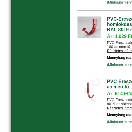
(Minimum menny
PVC-Ereszc
homlokdesz
RAL 8019-e
Ár: 1.029 F
PVC-Ereszcsato
100-as méretű, 
Részletes info
Mennyiség (da
(Minimum menny
PVC-Ereszc
as méretű,
Ár: 914 Ft/
PVC-Ereszcsato
8019-es sötétba
Részletes info
Mennyiség (da
(Minimum menny