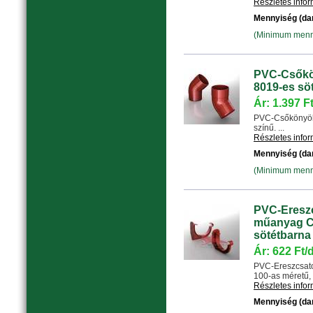
Részletes info
Mennyiség (da
(Minimum menny
PVC-Csőkön
8019-es sö
Ár: 1.397 F
PVC-Csőkönyök 
színű. ...
Részletes info
Mennyiség (da
(Minimum menny
PVC-Eresz
műanyag CP
sötétbarna 
Ár: 622 Ft/
PVC-Ereszcsat
100-as méretű, 
Részletes info
Mennyiség (da