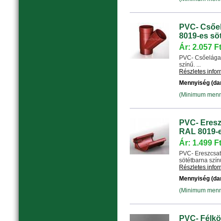
PVC- Csőel
8019-es sö
Ár: 2.057 F
PVC- Csőelágaz
színű. ...
Részletes info
Mennyiség (da
(Minimum menny
PVC- Eresz
RAL 8019-e
Ár: 1.499 F
PVC- Ereszcsat
sötétbarna színű.
Részletes info
Mennyiség (da
(Minimum menny
PVC- Félkö