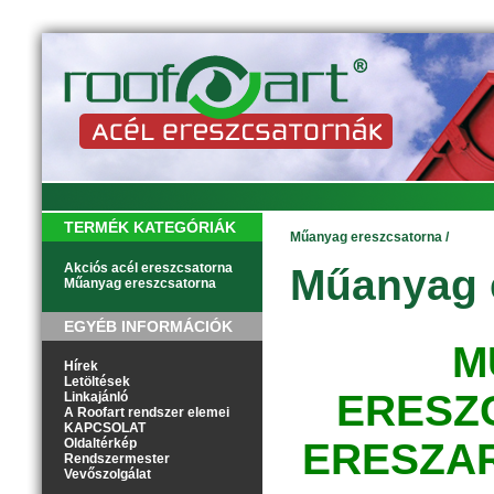
TERMÉK KATEGÓRIÁK
Műanyag ereszcsatorna
/
Akciós acél ereszcsatorna
Műanyag 
Műanyag ereszcsatorna
EGYÉB INFORMÁCIÓK
M
Hírek
Letöltések
ERESZ
Linkajánló
A Roofart rendszer elemei
KAPCSOLAT
Oldaltérkép
ERESZAR
Rendszermester
Vevőszolgálat