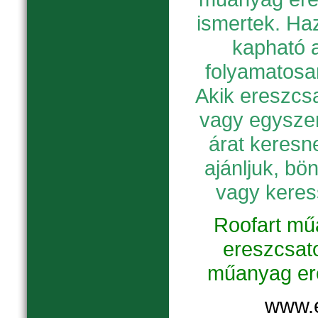
ismertek. Ha
kapható a
folyamatosan
Akik ereszcs
vagy egyszer
árat keresn
ajánljuk, bö
vagy keres
Roofart mű
ereszcsato
műanyag er
www.e