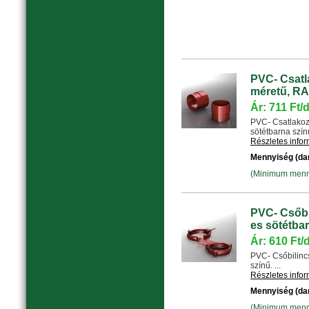
PVC- Csatl
méretű, RA
Ár: 711 Ft/
PVC- Csatlakoz
sötétbarna színű.
Részletes info
Mennyiség (da
(Minimum menny
PVC- Csőbi
es sötétbar
Ár: 610 Ft/
PVC- Csőbilinc
színű. ...
Részletes info
Mennyiség (da
(Minimum menny