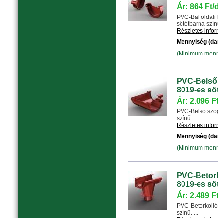
Ár: 864 Ft/
PVC-Bal oldali
sötétbarna színű.
Részletes info
Mennyiség (da
(Minimum menny
PVC-Belső 
8019-es sö
Ár: 2.096 F
PVC-Belső szög
színű. ...
Részletes info
Mennyiség (da
(Minimum menny
PVC-Betork
8019-es sö
Ár: 2.489 F
PVC-Betorkolló
színű. ...