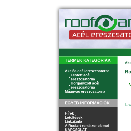
TERMÉK KATEGÓRIÁK
Akc
Akciós acél ereszcsatorna
Ro
Festett acél
ereszcsatorna
Horganyzott acél
ereszcsatorna
Műanyag ereszcsatorna
EGYÉB INFORMÁCIÓK
Itt
Hírek
Letöltések
Linkajánló
A Roofart rendszer elemei
KAPCSOLAT