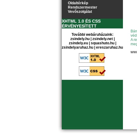
Oldaltérkép
Rendszermester
Vevőszolgálat
XHTML 1.0 ÉS CSS
ÉRVÉNYESÍTETT
Bár
További webáruházaink:
véd
zsindely.hu
|
zsindely.net
|
A r
zsindely.eu
|
squashuto.hu
|
meg
zsindelyaruhaz.hu
|
ereszaruhaz.hu
www