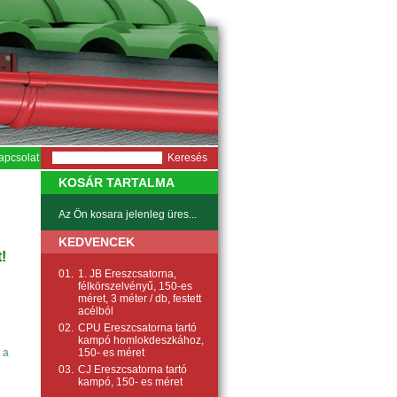
apcsolat
KOSÁR TARTALMA
Az Ön kosara jelenleg üres...
KEDVENCEK
!
01.
1. JB Ereszcsatorna,
félkörszelvényű, 150-es
méret, 3 méter / db, festett
acélból
02.
CPU Ereszcsatorna tartó
kampó homlokdeszkához,
150- es méret
 a
03.
CJ Ereszcsatorna tartó
kampó, 150- es méret