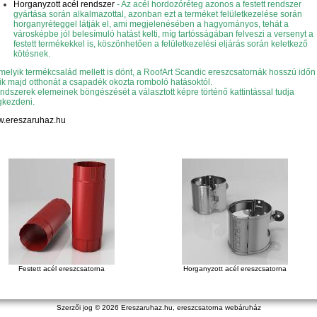
Horganyzott acél rendszer
- Az acél hordozóréteg azonos a festett rendszer
gyártása során alkalmazottal, azonban ezt a terméket felületkezelése során
horganyréteggel látják el, ami megjelenésében a hagyományos, tehát a
városképbe jól belesímuló hatást kelti, míg tartósságában felveszi a versenyt a
festett termékekkel is, köszönhetően a felületkezelési eljárás során keletkező
kötésnek.
melyik termékcsalád mellett is dönt, a RoofArt Scandic ereszcsatornák hosszú időn 
ik majd otthonát a csapadék okozta romboló hatásoktól.
endszerek elemeinek böngészését a választott képre történő kattintással tudja
kezdeni.
.ereszaruhaz.hu
Festett acél ereszcsatorna
Horganyzott acél ereszcsatorna
Szerzői jog © 2026
Ereszaruhaz.hu, ereszcsatorna webáruház