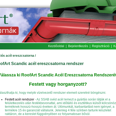
Kezdőoldal
|
Bejelentkezés
|
Regisztráció
|
K
iós acél ereszcsatorna
/
ofArt Scandic acél ereszcsatorna rendszer
Válassza ki RoofArt Scandic Acél Ereszcsatorna Rendszerét
Festett vagy horganyzott?
 választhatja ki, hogy melyik vízelvezető rendszer elemeit szeretné böngészni.
Festett acél rendszer
- Az SSAB svéd acél lemezt a gyártás során látják el a
felületkezelés után festékbevonattal, ami időtálló és esztétikus külsőt kölcsönöz
terméknek hosszú-hosszú éveken át. Utómunkát, karbantartást nem igényel, a
termékre 15 év garanciát vállalunk. Jelenleg 4 féle színben tartunk készletet
raktáron, de a kereslet függvényében ez folyamatosan bővül.